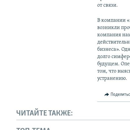
от связи.
В компании «
возникли проб
компания нам
действительно
бизнеса». Одн
долго симферо
будущем. Опе
том, что выя
устранению.
Поделить
ЧИТАЙТЕ ТАКЖЕ: