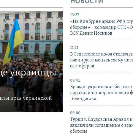
НОВОСТИ
13:27
«На Кинбурне армия РФ в гл
обороне» – командир ОТК «О
ВСУ Денис Носиков
11:11
В Севастополе из-за отключе
планируют менять схему пит
светофоров
где украинцы
09:41
Бровди: украинские беспил
поразили танкер «теневого ф
щиты прав украинской
Геленджика
09:00
Турция, Саудовская Аравия 
заключили соглашение о вз
обороне