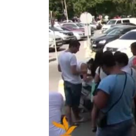
ПОБЕДИТЕЛЕЙ НЕ СУДЯТ?
КРЫМ.НЕПОКОРЕННЫЙ
ELIFBE
УКРАИНСКАЯ ПРОБЛЕМА КРЫМА