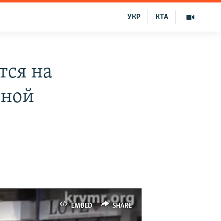
УКР
КТА
ся на
ьной
EMBED
SHARE