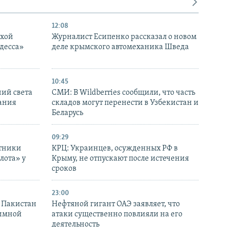
12:08
ухой
Журналист Есипенко рассказал о новом
десса»
деле крымского автомеханика Шведа
10:45
ний света
СМИ: В Wildberries сообщили, что часть
ания
складов могут перенести в Узбекистан и
Беларусь
09:29
отники
КРЦ: Украинцев, осужденных РФ в
лота» у
Крыму, не отпускают после истечения
сроков
23:00
и Пакистан
Нефтяной гигант ОАЭ заявляет, что
аимной
атаки существенно повлияли на его
деятельность