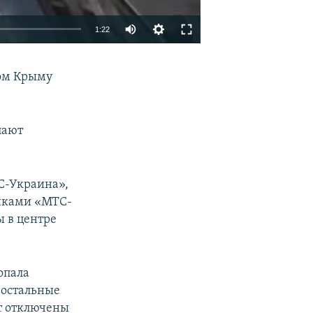
1:22
EMBED
SHARE
ном Крыму
пают
ТС-Украина»,
очками «МТС-
 в центре
опала
 остальные
т отключены