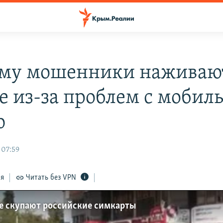
му мошенники наживают
е из-за проблем с мобил
ю
 07:59
ся
Читать без VPN
е скупают российские симкарты