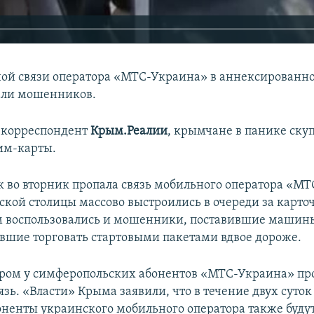
ой связи оператора «МТС-Украина» в аннексирован
али мошенников.
 корреспондент
Крым.Реалии
, крымчане в панике ску
им-карты.
ак во вторник пропала связь мобильного оператора «М
кой столицы массово выстроились в очереди за карт
м воспользовались и мошенники, поставившие машины
авшие торговать стартовыми пакетами вдвое дороже.
тром у симферопольских абонентов «МТС-Украина» пр
зь. «Власти» Крыма заявили, что в течение двух суток
ненты украинского мобильного оператора также буду