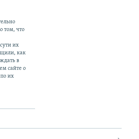
тельно
о том, что
 сути их
бщили, как
 ждать в
ем сайте о
по их