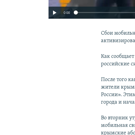
0:00
Сбои мобильн
активизиров
Как сообщает
российские с
После того к
жители крымс
России». Эти
города и нач
Во вторник у
мобильная свя
крымские або