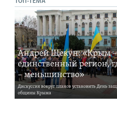
ТОП-ТЕМА
Андрей Щекун: «Крым –
единственный регион, 
– меньшинство»
Дискуссия вокруг планов установить День за
общины Крыма