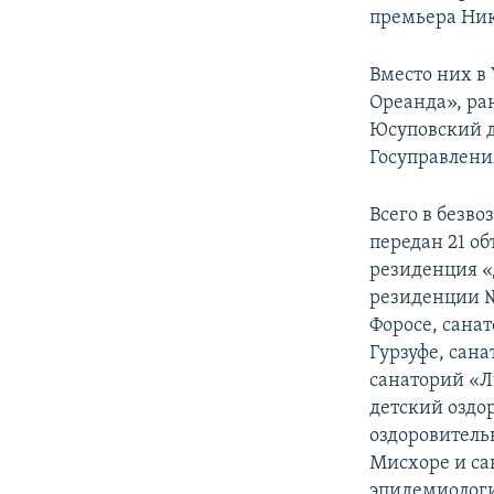
премьера Ник
Вместо них в
Ореанда», ра
Юсуповский д
Госуправлени
Всего в безв
передан 21 о
резиденция «
резиденции №
Форосе, сана
Гурзуфе, сан
санаторий «Л
детский оздо
оздоровитель
Мисхоре и са
эпидемиологи