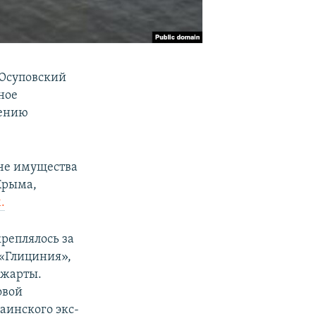
 Юсуповский
ное
лению
че имущества
Крыма,
.
реплялось за
«Глициния»,
Джарты.
овой
аинского экс-