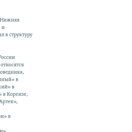
 «Нижняя
 и
л в структуру
России
относятся
поведника,
нный» в
кий» в
 в Кореизе,
Артек»,
й
ри» в
и»,