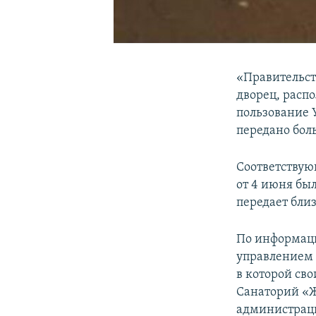
«Правительст
дворец, расп
пользование 
передано бол
Соответствую
от 4 июня бы
передает бли
По информаци
управлением 
в которой св
Санаторий «
администраци