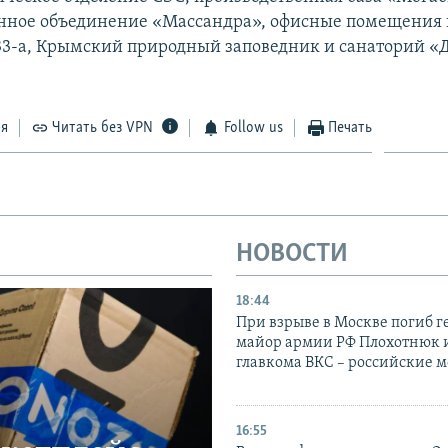
нное объединение «Массандра», офисные помещения в 
33-а, Крымский природный заповедник и санаторий «
ся
Читать без VPN
Follow us
Печать
НОВОСТИ
18:44
При взрыве в Москве погиб г
майор армии РФ Плохотнюк и
главкома ВКС – российские 
16:55