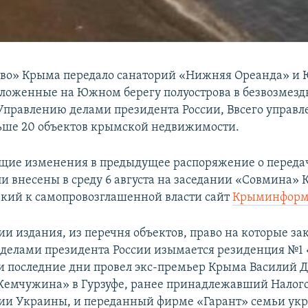
во» Крыма передало санаторий «Нижняя Ореанда» и
оложенные на Южном берегу полуострова в безвозмезд
Управлению делами президента России, Ввсего управ
ьше 20 объектов крымской недвижимости.
щие изменения в предыдущее распоряжение о переда
ли внесены в среду 6 августа на заседании «Совмина» 
зкий к самопровозглашенной власти сайт
Крыминформ
и издания, из перечня объектов, право на которые зак
делами президента России изымается резиденция №1 
ои последние дни провел экс-премьер Крыма Василий 
Жемчужина» в Гурзуфе, ранее принадлежавший Налог
и Украины, и переданный фирме «Гарант» семьи укр