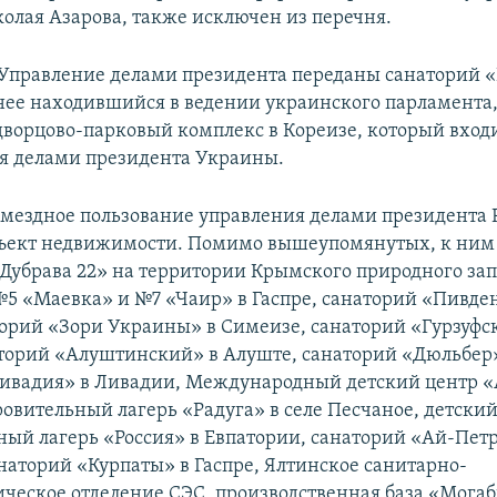
олая Азарова, также исключен из перечня.
 Управление делами президента переданы санаторий
нее находившийся в ведении украинского парламента,
ворцово-парковый комплекс в Кореизе, который входи
я делами президента Украины.
озмездное пользование управления делами президента 
бъект недвижимости. Помимо вышеупомянутых, к ним 
Дубрава 22» на территории Крымского природного за
5 «Маевка» и №7 «Чаир» в Гаспре, санаторий «Пивде
торий «Зори Украины» в Симеизе, санаторий «Гурзуфс
аторий «Алуштинский» в Алуште, санаторий «Дюльбер»
ивадия» в Ливадии, Международный детский центр «
ровительный лагерь «Радуга» в селе Песчаное, детски
ный лагерь «Россия» в Евпатории, санаторий «Ай-Пет
наторий «Курпаты» в Гаспре, Ялтинское санитарно-
ческое отделение СЭС, производственная база «Могаб