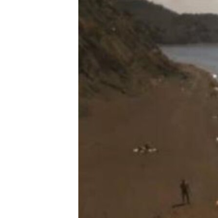
ПОБЕДИТЕЛЕЙ НЕ СУДЯТ?
КРЫМ.НЕПОКОРЕННЫЙ
ELIFBE
УКРАИНСКАЯ ПРОБЛЕМА КРЫМА