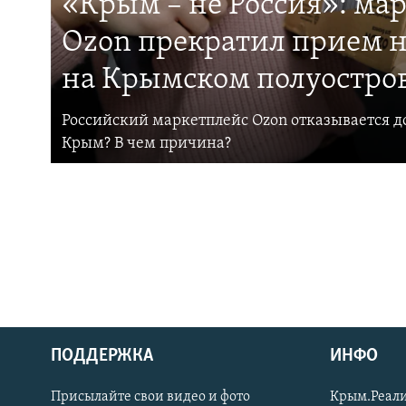
«Крым – не Россия»: ма
Ozon прекратил прием н
на Крымском полуостро
Российский маркетплейс Ozon отказывается до
Крым? В чем причина?
ПОДДЕРЖКА
ИНФО
Українською
Присылайте свои видео и фото
Крым.Реали