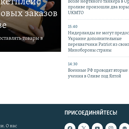
ркетплейс
Возле нефтяного танкера в 
проливе произошли два взры
овых заказов
UKMTO
ве
15:40
Нидерланды не могут предос
ставлять товары в
Украине дополнительные
перехватчики Patriot из своих
Минобороны страны
14:30
Военные РФ проводят вторые 
учения в Оливе под Ялтой
ПРИСОЕДИНЯЙТЕСЬ!
и. О нас