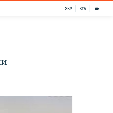
УКР
КТА
ии