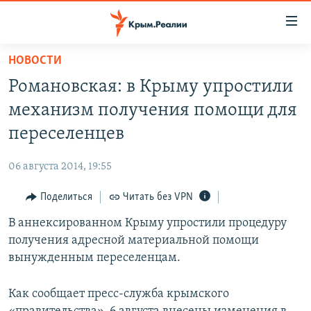
Доступность
ссылки
Вернуться
НОВОСТИ
к
НОВОСТИ
Романовская: в Крыму упростили
основному
СПЕЦПРОЕКТЫ
содержанию
механизм получения помощи для
ВОДА
Вернутся
ГРУЗ 200
переселенцев
к
ИСТОРИЯ
КАРТА ВОЕННЫХ ОБЪЕКТОВ КРЫМА
главной
06 августа 2014, 19:55
ЕЩЕ
11 ЛЕТ ОККУПАЦИИ КРЫМА. 11 ИСТОРИЙ СОПРОТИВЛЕНИЯ
навигации
Вернутся
Поделиться
Читать без VPN
РАДІО СВОБОДА
ИНТЕРАКТИВ
к
В аннексированном Крыму упростили процедуру
КАК ОБОЙТИ БЛОКИРОВКУ
ИНФОГРАФИКА
поиску
получения адресной материальной помощи
ТЕЛЕПРОЕКТ КРЫМ.РЕАЛИИ
вынужденным переселенцам.
Українською
СОВЕТЫ ПРАВОЗАЩИТНИКОВ
Qırımtatar
Как сообщает пресс-служба крымского
ПРОПАВШИЕ БЕЗ ВЕСТИ