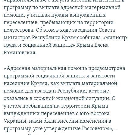
«правительства», 6 августа внесены изменения в
ПРИСОЕДИНЯЙТЕСЬ!
ПОБЕДИТЕЛЕЙ НЕ СУДЯТ?
программу по выплате адресной материальной
помощи, учитывая нужды вынужденных
КРЫМ.НЕПОКОРЕННЫЙ
переселенцев, пребывающих на территории
ELIFBE
полуострова. Об этом в ходе заседания Совета
министров Республики Крым сообщила «министр
УКРАИНСКАЯ ПРОБЛЕМА КРЫМА
труда и социальной защиты» Крыма Елена
Все сайты RFE/RL
Романовская.
«Адресная материальная помощь предусмотрена
программой социальной защиты и занятости
населения Крыма, как выплата материальной
помощи для граждан Республики, которые
оказались в сложной жизненной ситуации. С
учетом пребывания на территории Крыма
вынужденных переселенцев с юго-востока
Украины, нами были внесены изменения в
программу, уже утвержденные Госсоветом», –