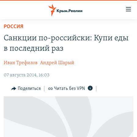
Доступность
ссылки
Вернуться
РОССИЯ
к
НОВОСТИ
Санкции по-российски: Купи еды
основному
СПЕЦПРОЕКТЫ
содержанию
в последний раз
ВОДА
Вернутся
ГРУЗ 200
к
Иван Трефилов
Андрей Шарый
ИСТОРИЯ
КАРТА ВОЕННЫХ ОБЪЕКТОВ КРЫМА
главной
07 августа 2014, 16:03
ЕЩЕ
11 ЛЕТ ОККУПАЦИИ КРЫМА. 11 ИСТОРИЙ СОПРОТИВЛЕНИЯ
навигации
Вернутся
РАДІО СВОБОДА
ИНТЕРАКТИВ
Поделиться
Читать без VPN
к
КАК ОБОЙТИ БЛОКИРОВКУ
ИНФОГРАФИКА
поиску
ТЕЛЕПРОЕКТ КРЫМ.РЕАЛИИ
Українською
СОВЕТЫ ПРАВОЗАЩИТНИКОВ
Qırımtatar
ПРОПАВШИЕ БЕЗ ВЕСТИ