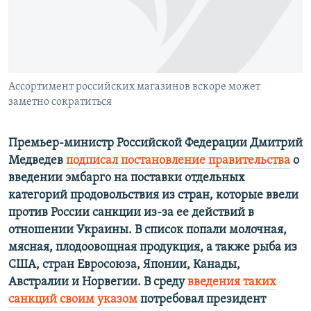
ПРИСОЕДИНЯЙТЕСЬ!
ПОБЕДИТЕЛЕЙ НЕ СУДЯТ?
КРЫМ.НЕПОКОРЕННЫЙ
ELIFBE
Ассортимент российских магазинов вскоре может
УКРАИНСКАЯ ПРОБЛЕМА КРЫМА
заметно сократиться
Все сайты RFE/RL
Премьер-министр Российской Федерации Дмитрий
Медведев
подписал постановление правительства
о
введении эмбарго на поставки отдельных
категорий продовольствия из стран, которые ввели
против России санкции из-за ее действий в
отношении Украины. В список попали молочная,
мясная, плодоовощная продукция, а также рыба из
США, стран Евросоюза, Японии, Канады,
Австралии и Норвегии. В среду
введения таких
санкций своим указом
потребовал президент