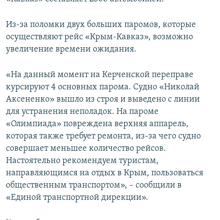
ПРИСОЕДИНЯЙТЕСЬ!
ПОБЕДИТЕЛЕЙ НЕ СУДЯТ?
Из-за поломки двух больших паромов, которые
КРЫМ.НЕПОКОРЕННЫЙ
осуществляют рейс «Крым-Кавказ», возможно
ELIFBE
увеличение времени ожидания.
УКРАИНСКАЯ ПРОБЛЕМА КРЫМА
«На данный момент на Керченской переправе
Все сайты RFE/RL
курсируют 4 основных парома. Судно «Николай
Аксененко» вышло из строя и выведено с линии
для устранения неполадок. На пароме
«Олимпиада» повреждена верхняя аппарель,
которая также требует ремонта, из-за чего судно
совершает меньшее количество рейсов.
Настоятельно рекомендуем туристам,
направляющимся на отдых в Крым, пользоваться
общественным транспортом», – сообщили в
«Единой транспортной дирекции».