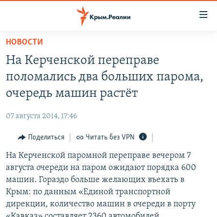
Доступность
ссылки
Вернуться
НОВОСТИ
к
НОВОСТИ
На Керченской переправе
основному
СПЕЦПРОЕКТЫ
содержанию
поломались два больших парома,
ВОДА
Вернутся
ГРУЗ 200
очередь машин растёт
к
ИСТОРИЯ
КАРТА ВОЕННЫХ ОБЪЕКТОВ КРЫМА
главной
07 августа 2014, 17:46
ЕЩЕ
11 ЛЕТ ОККУПАЦИИ КРЫМА. 11 ИСТОРИЙ СОПРОТИВЛЕНИЯ
навигации
Вернутся
Поделиться
Читать без VPN
РАДІО СВОБОДА
ИНТЕРАКТИВ
к
На Керченской паромной переправе вечером 7
КАК ОБОЙТИ БЛОКИРОВКУ
ИНФОГРАФИКА
поиску
августа очереди на паром ожидают порядка 600
ТЕЛЕПРОЕКТ КРЫМ.РЕАЛИИ
машин. Гораздо больше желающих въехать в
Українською
Крым: по данным «Единой транспортной
СОВЕТЫ ПРАВОЗАЩИТНИКОВ
Qırımtatar
дирекции, количество машин в очереди в порту
ПРОПАВШИЕ БЕЗ ВЕСТИ
«Кавказ» составляет 2360 автомобилей.