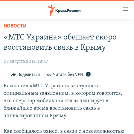
Доступность
ссылки
Вернуться
НОВОСТИ
к
НОВОСТИ
«МТС Украина» обещает скоро
основному
СПЕЦПРОЕКТЫ
содержанию
восстановить связь в Крыму
ВОДА
Вернутся
ГРУЗ 200
к
07 августа 2014, 18:47
ИСТОРИЯ
КАРТА ВОЕННЫХ ОБЪЕКТОВ КРЫМА
главной
ЕЩЕ
Поделиться
Читать без VPN
11 ЛЕТ ОККУПАЦИИ КРЫМА. 11 ИСТОРИЙ СОПРОТИВЛЕНИЯ
навигации
Вернутся
РАДІО СВОБОДА
Компания «МТС Украина» выступила с
ИНТЕРАКТИВ
к
официальным заявлением, в котором говорится,
КАК ОБОЙТИ БЛОКИРОВКУ
ИНФОГРАФИКА
поиску
что оператор мобильной связи планирует в
ТЕЛЕПРОЕКТ КРЫМ.РЕАЛИИ
ближайшее время восстановить связь в
Українською
аннексированном Крыму.
СОВЕТЫ ПРАВОЗАЩИТНИКОВ
Qırımtatar
ПРОПАВШИЕ БЕЗ ВЕСТИ
Как сообщалось ранее, в связи с невозможностью