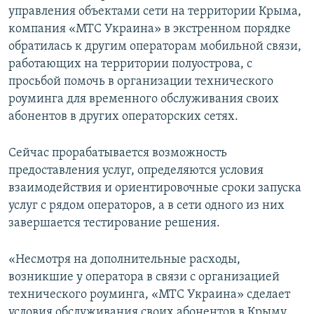
управления объектами сети на территории Крыма,
ПРИСОЕДИНЯЙТЕСЬ!
ПОБЕДИТЕЛЕЙ НЕ СУДЯТ?
компания «МТС Украина» в экстренном порядке
КРЫМ.НЕПОКОРЕННЫЙ
обратилась к другим операторам мобильной связи,
работающих на территории полуострова, с
ELIFBE
просьбой помочь в организации технического
УКРАИНСКАЯ ПРОБЛЕМА КРЫМА
роуминга для временного обслуживания своих
Все сайты RFE/RL
абонентов в других операторских сетях.
Сейчас прорабатывается возможность
предоставления услуг, определяются условия
взаимодействия и ориентировочные сроки запуска
услуг с рядом операторов, а в сети одного из них
завершается тестирование решения.
«Несмотря на дополнительные расходы,
возникшие у оператора в связи с организацией
технического роуминга, «МТС Украина» сделает
условия обслуживания своих абонентов в Крыму