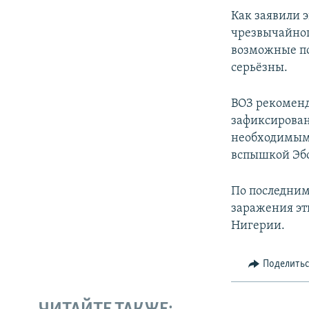
ПОБЕДИТЕЛЕЙ НЕ СУДЯТ?
Как заявили 
КРЫМ.НЕПОКОРЕННЫЙ
чрезвычайног
возможные по
ELIFBE
серьёзны.
УКРАИНСКАЯ ПРОБЛЕМА КРЫМА
ВОЗ рекоменд
зафиксирован
необходимым 
вспышкой Эб
По последним
заражения эт
Нигерии.
Поделить