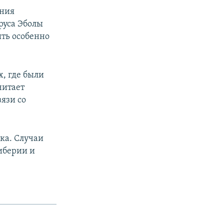
ания
руса Эболы
ть особенно
, где были
читает
язи со
ка. Случаи
иберии и