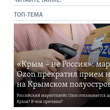
ЧИТАЙТЕ ТАКЖЕ:
ТОП-ТЕМА
«Крым – не Россия»: ма
Ozon прекратил прием н
на Крымском полуостро
Российский маркетплейс Ozon отказывается до
Крым? В чем причина?