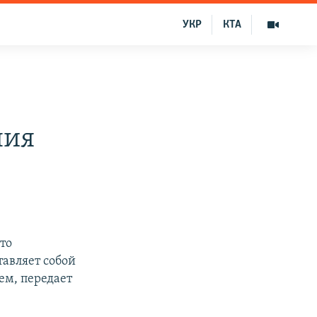
УКР
КТА
ния
то
тавляет собой
ем, передает