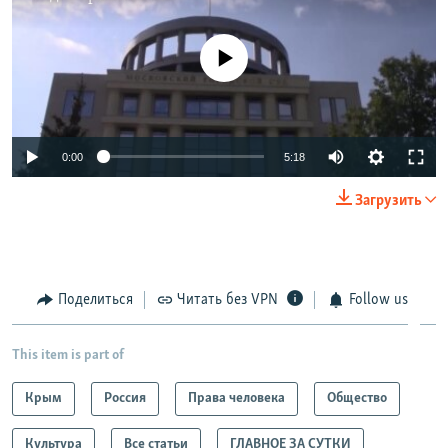
No media source currently available
0:00
5:18
Загрузить
Поделиться
Читать без VPN
Follow us
This item is part of
Крым
Россия
Права человека
Общество
Культура
Все статьи
ГЛАВНОЕ ЗА СУТКИ