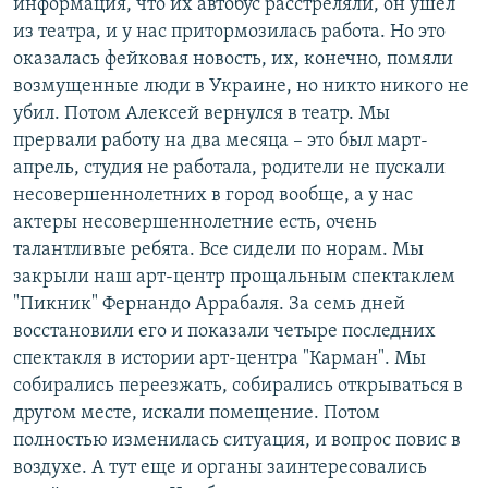
информация, что их автобус расстреляли, он ушел
из театра, и у нас притормозилась работа. Но это
оказалась фейковая новость, их, конечно, помяли
возмущенные люди в Украине, но никто никого не
убил. Потом Алексей вернулся в театр. Мы
прервали работу на два месяца – это был март-
апрель, студия не работала, родители не пускали
несовершеннолетних в город вообще, а у нас
актеры несовершеннолетние есть, очень
талантливые ребята. Все сидели по норам. Мы
закрыли наш арт-центр прощальным спектаклем
"Пикник" Фернандо Аррабаля. За семь дней
восстановили его и показали четыре последних
спектакля в истории арт-центра "Карман". Мы
собирались переезжать, собирались открываться в
другом месте, искали помещение. Потом
полностью изменилась ситуация, и вопрос повис в
воздухе. А тут еще и органы заинтересовались