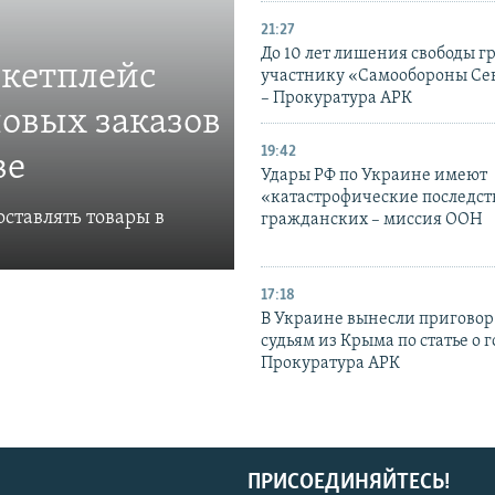
21:27
До 10 лет лишения свободы г
ркетплейс
участнику «Самообороны Се
– Прокуратура АРК
овых заказов
19:42
ве
Удары РФ по Украине имеют
«катастрофические последст
ставлять товары в
гражданских – миссия ООН
17:18
В Украине вынесли приговор
судьям из Крыма по статье о 
Прокуратура АРК
ПРИСОЕДИНЯЙТЕСЬ!