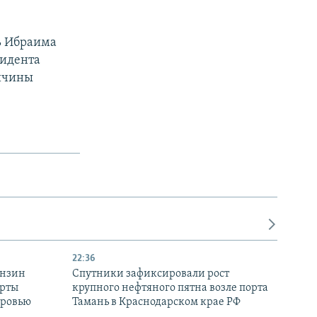
ь Ибраима
зидента
ричины
22:36
ензин
Спутники зафиксировали рост
ерты
крупного нефтяного пятна возле порта
оровью
Тамань в Краснодарском крае РФ