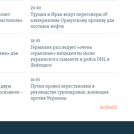
20:40
розит
Турция и Ирак ведут переговоры об
вастополя»
альтернативе Ормузскому проливу для
поставок нефти
18:05
Германия расследует «очень
вия» для
серьезные» инциденты около
украинского самолета и рейса DHL в
Лейпциге
16:45
 двум
Путин провел перестановки в
госизмене –
руководстве группировок, воюющих
против Украины
БОЛЬШЕ