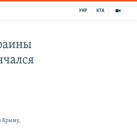
УКР
КТА
краины
нчался
в Крыму,