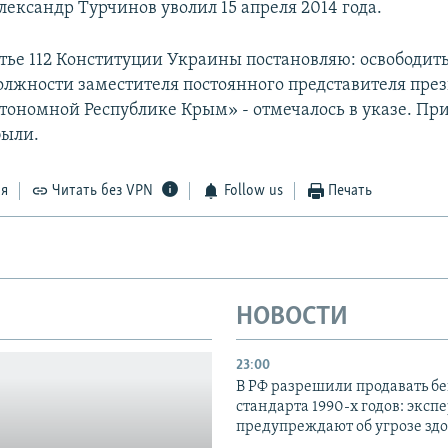
ександр Турчинов уволил 15 апреля 2014 года.
атье 112 Конституции Украины постановляю: освободит
олжности заместителя постоянного представителя пре
тономной Республике Крым» - отмечалось в указе. П
были.
ся
Читать без VPN
Follow us
Печать
НОВОСТИ
23:00
В РФ разрешили продавать б
стандарта 1990-х годов: эксп
предупреждают об угрозе зд