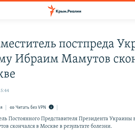
аместитель постпреда У
му Ибраим Мамутов ско
кве
15:44
ся
Читать без VPN
ель Постоянного Представителя Президента Украины 
ов скончался в Москве в результате болезни.