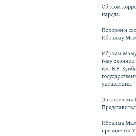
ПОБЕДИТЕЛЕЙ НЕ СУДЯТ?
Об этом корр
КРЫМ.НЕПОКОРЕННЫЙ
народа.
ELIFBE
Похороны сос
УКРАИНСКАЯ ПРОБЛЕМА КРЫМА
Ибраиму Маму
Ибраим Мамуто
году окончил
им. В.В. Куй
государствен
управления.
До аннексии 
Представител
Ибраима Маму
президента У