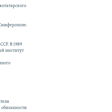
котатарского
 Симферополе.
ССР. В 1989
ый институт
нного
теля
 обязанности