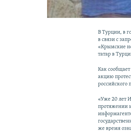
В Турции, в г
в связи с за
«Крымские но
татар в Турц
Как сообщает 
акцию протес
российского п
«Уже 20 лет 
протяжении м
информагентс
государствен
же время озн