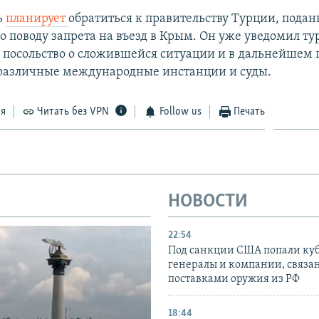
ь
планирует
обратиться к правительству Турции, пода
по поводу запрета на въезд в Крым. Он уже уведомил т
и посольство о сложившейся ситуации и в дальнейшем 
 различные международные инстанции и суды.
ся
Читать без VPN
Follow us
Печать
НОВОСТИ
22:54
Под санкции США попали ку
генералы и компании, связа
поставками оружия из РФ
18:44