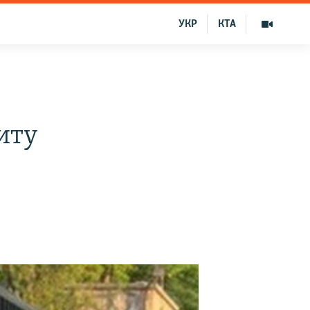
УКР
КТА
иту