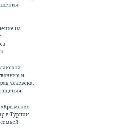
ращении
ление на
у
са
ю.
ссийской
твенные и
рав человека,
бращения.
а «Крымские
ар в Турции
 семьей