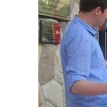
ПОБЕДИТЕЛЕЙ НЕ СУДЯТ?
КРЫМ.НЕПОКОРЕННЫЙ
ELIFBE
УКРАИНСКАЯ ПРОБЛЕМА КРЫМА