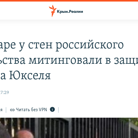
аре у стен российского
ьства митинговали в защ
а Юкселя
17:29
ся
Читать без VPN