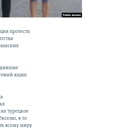
кция протеста
нтства
крымских
водившие
чтовый ящик
На
ал
 на турецкое
кселю, в то
ть всему миру