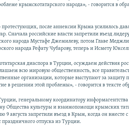
роблеме крымскотатарского народа», - говорится в об
 протестующих, после аннексии Крыма усилилось дав
ар. Сначала российские власти запретили въезд лидер
кого народа Мустафе Джемилеву, потом Главе Меджли
ского народа Рефату Чубарову, теперь и Исмету Юксел
татарская диаспора в Турции, осуждаем действия ро
глашаем всю мировую общественность, все правительс
твенные организации, которые выступают за защиту п
тие в решении этой проблемы», - говорится в тексте о
урции, генеральному координатору информагентств
ену Общества культуры и взаимопомощи крымских тат
 9 августа запретили въезд в Крым, когда он вместе с
с праздничного отпуска из Турции.