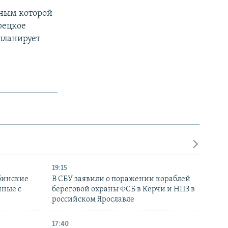
нным которой
урецкое
планирует
19:15
бинские
В СБУ заявили о поражении кораблей
нные с
береговой охраны ФСБ в Керчи и НПЗ в
российском Ярославле
17:40