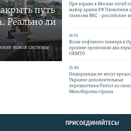
При взрыве в Москве погиб г
закрыть путь
майор армии РФ Плохотнюк и
главкома ВКС – российские 
. Реально ли
16:55
Возле нефтяного танкера в 
ление новой системы
проливе произошли два взры
UKMTO
15:40
Нидерланды не могут предос
Украине дополнительные
перехватчики Patriot из своих
Минобороны страны
ПРИСОЕДИНЯЙТЕСЬ!