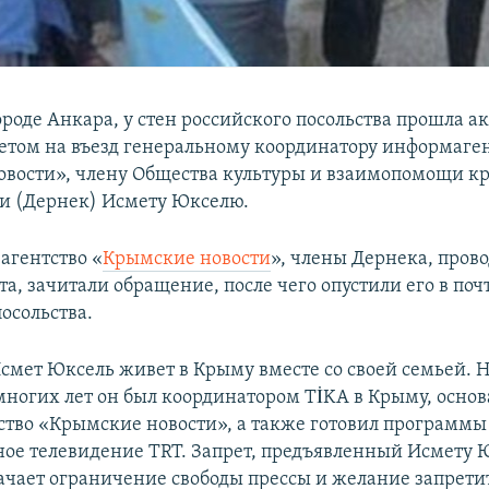
ороде Анкара, у стен российского посольства прошла а
претом на въезд генеральному координатору информаге
вости», члену Общества культуры и взаимопомощи 
ии (Дернек) Исмету Юкселю.
агентство «
Крымские новости
», члены Дернека, про
та, зачитали обращение, после чего опустили его в по
осольства.
Исмет Юксель живет в Крыму вместе со своей семьей. 
ногих лет он был координатором TİKA в Крыму, основ
тво «Крымские новости», а также готовил программы
ное телевидение TRT. Запрет, предъявленный Исмету Ю
ачает ограничение свободы прессы и желание запрети