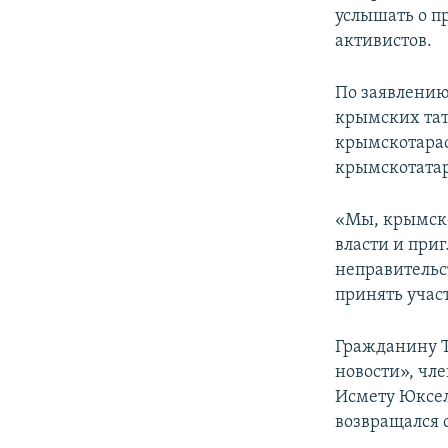
услышать о п
активистов.
По заявлению
крымских тат
крымскотарас
крымскотатар
«Мы, крымско
власти и при
неправительс
принять учас
Гражданину Т
новости», чл
Исмету Юкселю
возвращался 