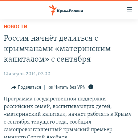
Доступность
ссылки
Вернуться
НОВОСТИ
к
НОВОСТИ
Россия начнёт делиться с
основному
СПЕЦПРОЕКТЫ
содержанию
крымчанами «материнским
ВОДА
Вернутся
ГРУЗ 200
капиталом» с сентября
к
ИСТОРИЯ
КАРТА ВОЕННЫХ ОБЪЕКТОВ КРЫМА
главной
12 августа 2014, 07:00
ЕЩЕ
11 ЛЕТ ОККУПАЦИИ КРЫМА. 11 ИСТОРИЙ СОПРОТИВЛЕНИЯ
навигации
Вернутся
Поделиться
Читать без VPN
РАДІО СВОБОДА
ИНТЕРАКТИВ
к
Программа государственной поддержки
КАК ОБОЙТИ БЛОКИРОВКУ
ИНФОГРАФИКА
поиску
российских семей, воспитывающих детей,
ТЕЛЕПРОЕКТ КРЫМ.РЕАЛИИ
«материнский капитал», начнет работать в Крыму
Українською
с сентября текущего года, сообщил
СОВЕТЫ ПРАВОЗАЩИТНИКОВ
Qırımtatar
самопровозглашенный крымский премьер-
ПРОПАВШИЕ БЕЗ ВЕСТИ
министр Сергей Аксёнов.