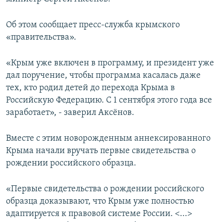
ПРИСОЕДИНЯЙТЕСЬ!
ПОБЕДИТЕЛЕЙ НЕ СУДЯТ?
Об этом сообщает пресс-служба крымского
КРЫМ.НЕПОКОРЕННЫЙ
«правительства».
ELIFBE
«Крым уже включен в программу, и президент уже
УКРАИНСКАЯ ПРОБЛЕМА КРЫМА
дал поручение, чтобы программа касалась даже
Все сайты RFE/RL
тех, кто родил детей до перехода Крыма в
Российскую Федерацию. С 1 сентября этого года все
заработает», - заверил Аксёнов.
Вместе с этим новорожденным аннексированного
Крыма начали вручать первые свидетельства о
рождении российского образца.
«Первые свидетельства о рождении российского
образца доказывают, что Крым уже полностью
адаптируется к правовой системе России. <...>