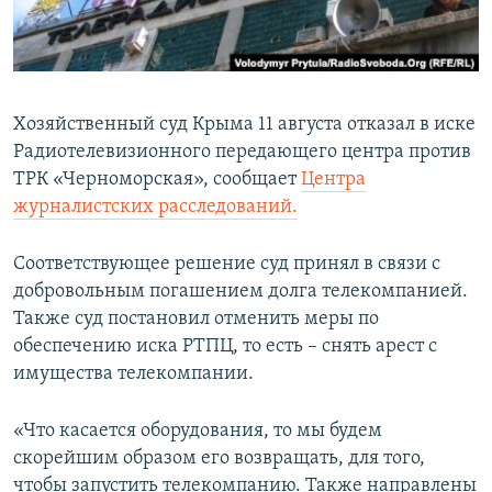
ПРИСОЕДИНЯЙТЕСЬ!
ПОБЕДИТЕЛЕЙ НЕ СУДЯТ?
КРЫМ.НЕПОКОРЕННЫЙ
ELIFBE
Хозяйственный суд Крыма 11 августа отказал в иске
УКРАИНСКАЯ ПРОБЛЕМА КРЫМА
Радиотелевизионного передающего центра против
Все сайты RFE/RL
ТРК «Черноморская», сообщает
Центра
журналистских расследований.
Соответствующее решение суд принял в связи с
добровольным погашением долга телекомпанией.
Также суд постановил отменить меры по
обеспечению иска РТПЦ, то есть – снять арест с
имущества телекомпании.
«Что касается оборудования, то мы будем
скорейшим образом его возвращать, для того,
чтобы запустить телекомпанию. Также направлены