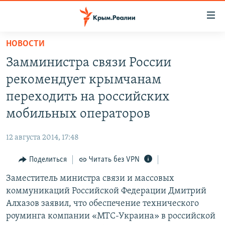
Доступность
ссылки
Вернуться
НОВОСТИ
к
НОВОСТИ
Замминистра связи России
основному
СПЕЦПРОЕКТЫ
содержанию
рекомендует крымчанам
ВОДА
Вернутся
ГРУЗ 200
переходить на российских
к
ИСТОРИЯ
КАРТА ВОЕННЫХ ОБЪЕКТОВ КРЫМА
мобильных операторов
главной
ЕЩЕ
11 ЛЕТ ОККУПАЦИИ КРЫМА. 11 ИСТОРИЙ СОПРОТИВЛЕНИЯ
навигации
12 августа 2014, 17:48
Вернутся
РАДІО СВОБОДА
ИНТЕРАКТИВ
к
Поделиться
Читать без VPN
КАК ОБОЙТИ БЛОКИРОВКУ
ИНФОГРАФИКА
поиску
Заместитель министра связи и массовых
ТЕЛЕПРОЕКТ КРЫМ.РЕАЛИИ
Українською
коммуникаций Российской Федерации Дмитрий
СОВЕТЫ ПРАВОЗАЩИТНИКОВ
Алхазов заявил, что обеспечение технического
Qırımtatar
роуминга компании «МТС-Украина» в российской
ПРОПАВШИЕ БЕЗ ВЕСТИ