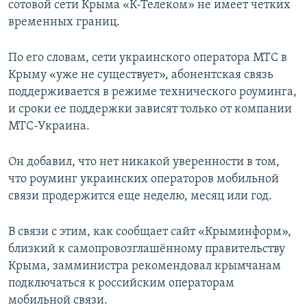
сотовой сети Крыма «К-Телеком» не имеет четких
ПРИСОЕДИНЯЙТЕСЬ!
ПОБЕДИТЕЛЕЙ НЕ СУДЯТ?
временных границ.
КРЫМ.НЕПОКОРЕННЫЙ
По его словам, сети украинского оператора МТС в
ELIFBE
Крыму «уже не существует», абонентская связь
УКРАИНСКАЯ ПРОБЛЕМА КРЫМА
поддерживается в режиме технического роуминга,
Все сайты RFE/RL
и сроки ее поддержки зависят только от компании
МТС-Украина.
Он добавил, что нет никакой уверенности в том,
что роуминг украинских операторов мобильной
связи продержится еще неделю, месяц или год.
В связи с этим, как сообщает сайт «Крыминформ»,
близкий к самопровозглашённому правительству
Крыма, замминистра рекомендовал крымчанам
подключаться к российским операторам
мобильной связи.