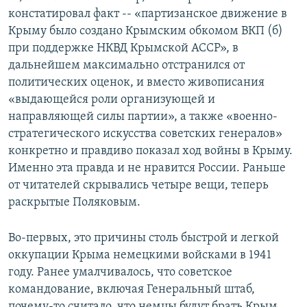
констатировал факт -- «партизанское движение в
Крыму было создано Крымским обкомом ВКП (б)
при поддержке НКВД Крымской АССР», в
дальнейшем максимально отстранился от
политических оценок, и вместо живописания
«выдающейся роли организующей и
направляющей силы партии», а также «военно-
стратегического искусства советских генералов»
конкретно и правдиво показал ход войны в Крыму.
Именно эта правда и не нравится России. Раньше
от читателей скрывались четыре вещи, теперь
раскрытые Поляковым.
Во-первых, это причины столь быстрой и легкой
оккупации Крыма немецкими войсками в 1941
году. Ранее умалчивалось, что советское
командование, включая Генеральный штаб,
почему-то считало, что немцы будут брать Крым