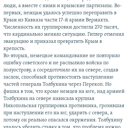
люди, а вместе с ними и крымские партизаны. Во-
первых, немцам удалось успешно переправить в
Крым из Кавказа части 17-й армии Вермахта.
Численность их группировки достигла 270 тысяч,
что кардинально меняло ситуацию. Гитлер отменил
эвакуацию и приказал превратить Крым в
крепость.
Во-вторых, немецкое командование не повторило
ошибку советского и не распылило войска по
полуострову, а сосредоточило их на севере, создав
заслон, способный противостоять наступлению
частей генерала Толбухина через Перекоп. Но
фишка в том, что кроме немцев на юге, над армией
Толбухина на севере нависала крупная
Никопольская группировка противника, грозившая
при наступлении его на юг, ударить с севера, а
потому он реально опасался окружения. Толбухину
удалось убедить ставку в том, что проблему нужно