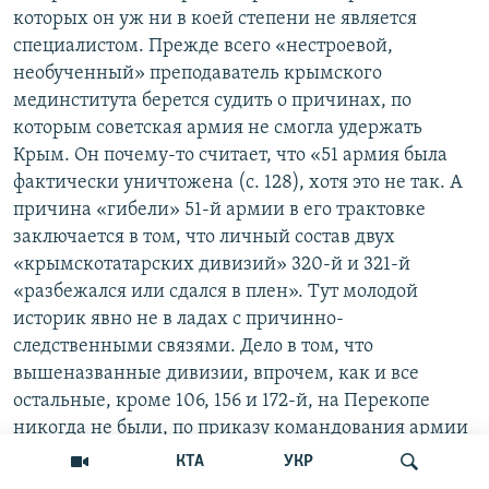
которых он уж ни в коей степени не является
специалистом. Прежде всего «нестроевой,
необученный» преподаватель крымского
мединститута берется судить о причинах, по
которым советская армия не смогла удержать
Крым. Он почему-то считает, что «51 армия была
фактически уничтожена (с. 128), хотя это не так. А
причина «гибели» 51-й армии в его трактовке
заключается в том, что личный состав двух
«крымскотатарских дивизий» 320-й и 321-й
«разбежался или сдался в плен». Тут молодой
историк явно не в ладах с причинно-
следственными связями. Дело в том, что
вышеназванные дивизии, впрочем, как и все
остальные, кроме 106, 156 и 172-й, на Перекопе
никогда не были, по приказу командования армии
простояли на побережье в ожидании десанта, и так
КТА
УКР
и не приняв участие в боях, оказались в