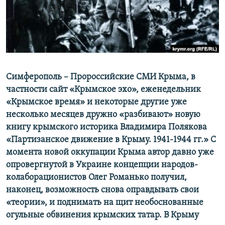
ПРИСОЕДИНЯЙТЕСЬ!
ПОБЕДИТЕЛЕЙ НЕ СУДЯТ?
КРЫМ.НЕПОКОРЕННЫЙ
ELIFBE
УКРАИНСКАЯ ПРОБЛЕМА КРЫМА
Все сайты RFE/RL
Симферополь – Пророссийские СМИ Крыма, в
частности сайт «Крымское эхо», еженедельник
«Крымское время» и некоторые другие уже
несколько месяцев дружно «разбивают» новую
книгу крымского историка Владимира Полякова
«Партизанское движение в Крыму. 1941-1944 гг.» С
момента новой оккупации Крыма автор давно уже
опровергнутой в Украине концепции народов-
колаборационистов Олег Романько получил,
наконец, возможность снова оправдывать свои
«теории», и поднимать на щит необоснованные
огульные обвинения крымских татар. В Крыму