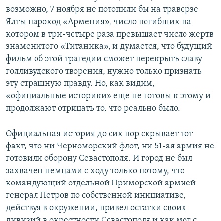
возможно, 7 ноября не потопили бы на траверзе
Ялты пароход «Армения», число погибших на
котором в три-четыре раза превышает число жертв
знаменитого «Титаника», и думается, что будущий
фильм об этой трагедии сможет перекрыть славу
голливудского творения, нужно только признать
эту страшную правду. Но, как видим,
«официальные историки» еще не готовы к этому и
продолжают отрицать то, что реально было.
Официальная история до сих пор скрывает тот
факт, что ни Черноморский флот, ни 51-ая армия не
готовили оборону Севастополя. И город не был
захвачен немцами с ходу только потому, что
командующий отдельной Приморской армией
генерал Петров по собственной инициативе,
действуя в окружении, привел остатки своих
дивизий в окрестности Севастополя и как мог с