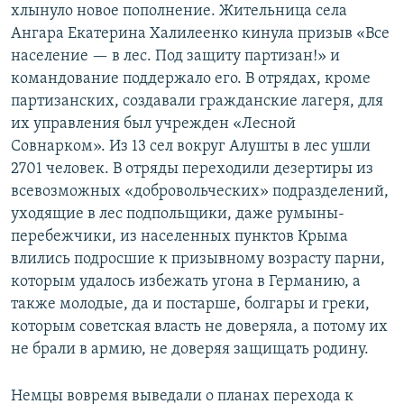
хлынуло новое пополнение. Жительница села
Ангара Екатерина Халилеенко кинула призыв «Все
население — в лес. Под защиту партизан!» и
командование поддержало его. В отрядах, кроме
партизанских, создавали гражданские лагеря, для
их управления был учрежден «Лесной
Совнарком». Из 13 сел вокруг Алушты в лес ушли
2701 человек. В отряды переходили дезертиры из
всевозможных «добровольческих» подразделений,
уходящие в лес подпольщики, даже румыны-
перебежчики, из населенных пунктов Крыма
влились подросшие к призывному возрасту парни,
которым удалось избежать угона в Германию, а
также молодые, да и постарше, болгары и греки,
которым советская власть не доверяла, а потому их
не брали в армию, не доверяя защищать родину.
Немцы вовремя выведали о планах перехода к