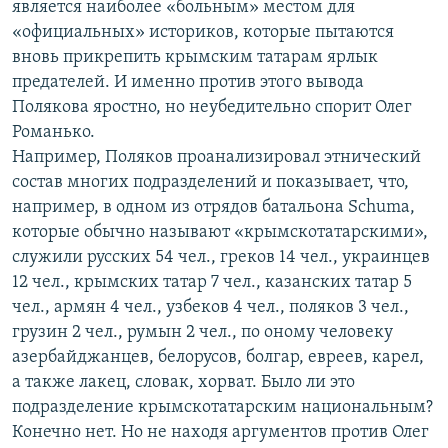
является наиболее «больным» местом для
«официальных» историков, которые пытаются
вновь прикрепить крымским татарам ярлык
предателей. И именно против этого вывода
Полякова яростно, но неубедительно спорит Олег
Романько.
Например, Поляков проанализировал этнический
состав многих подразделений и показывает, что,
например, в одном из отрядов батальона Schuma,
которые обычно называют «крымскотатарскими»,
служили русских 54 чел., греков 14 чел., украинцев
12 чел., крымских татар 7 чел., казанских татар 5
чел., армян 4 чел., узбеков 4 чел., поляков 3 чел.,
грузин 2 чел., румын 2 чел., по оному человеку
азербайджанцев, белорусов, болгар, евреев, карел,
а также лакец, словак, хорват. Было ли это
подразделение крымскотатарским национальным?
Конечно нет. Но не находя аргументов против Олег