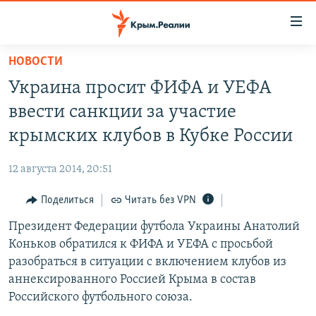
Доступность
ссылки
Вернуться
НОВОСТИ
к
НОВОСТИ
Украина просит ФИФА и УЕФА
основному
СПЕЦПРОЕКТЫ
содержанию
ввести санкции за участие
ВОДА
Вернутся
ГРУЗ 200
крымских клубов в Кубке России
к
ИСТОРИЯ
КАРТА ВОЕННЫХ ОБЪЕКТОВ КРЫМА
главной
12 августа 2014, 20:51
ЕЩЕ
11 ЛЕТ ОККУПАЦИИ КРЫМА. 11 ИСТОРИЙ СОПРОТИВЛЕНИЯ
навигации
Вернутся
Поделиться
Читать без VPN
РАДІО СВОБОДА
ИНТЕРАКТИВ
к
Президент Федерации футбола Украины Анатолий
КАК ОБОЙТИ БЛОКИРОВКУ
ИНФОГРАФИКА
поиску
Коньков обратился к ФИФА и УЕФА с просьбой
ТЕЛЕПРОЕКТ КРЫМ.РЕАЛИИ
разобраться в ситуации с включением клубов из
Українською
аннексированного Россией Крыма в состав
СОВЕТЫ ПРАВОЗАЩИТНИКОВ
Qırımtatar
Российского футбольного союза.
ПРОПАВШИЕ БЕЗ ВЕСТИ