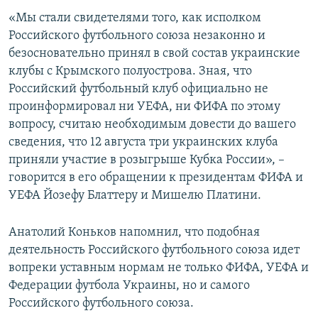
ПРИСОЕДИНЯЙТЕСЬ!
ПОБЕДИТЕЛЕЙ НЕ СУДЯТ?
«Мы стали свидетелями того, как исполком
Российского футбольного союза незаконно и
КРЫМ.НЕПОКОРЕННЫЙ
безосновательно принял в свой состав украинские
ELIFBE
клубы с Крымского полуострова. Зная, что
Российский футбольный клуб официально не
УКРАИНСКАЯ ПРОБЛЕМА КРЫМА
проинформировал ни УЕФА, ни ФИФА по этому
Все сайты RFE/RL
вопросу, считаю необходимым довести до вашего
сведения, что 12 августа три украинских клуба
приняли участие в розыгрыше Кубка России», –
говорится в его обращении к президентам ФИФА и
УЕФА Йозефу Блаттеру и Мишелю Платини.
Анатолий Коньков напомнил, что подобная
деятельность Российского футбольного союза идет
вопреки уставным нормам не только ФИФА, УЕФА и
Федерации футбола Украины, но и самого
Российского футбольного союза.