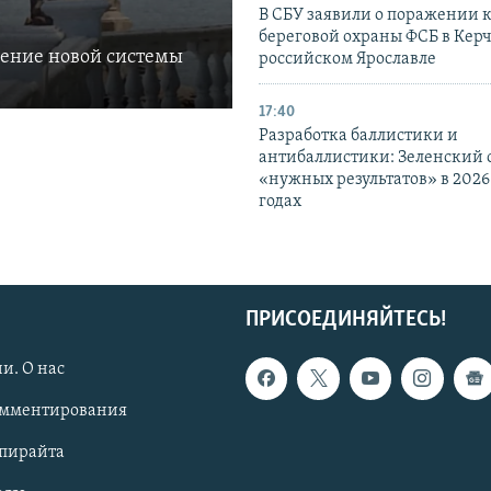
В СБУ заявили о поражении 
береговой охраны ФСБ в Керч
ление новой системы
российском Ярославле
17:40
Разработка баллистики и
антибаллистики: Зеленский
«нужных результатов» в 2026
годах
ПРИСОЕДИНЯЙТЕСЬ!
и. О нас
омментирования
опирайта