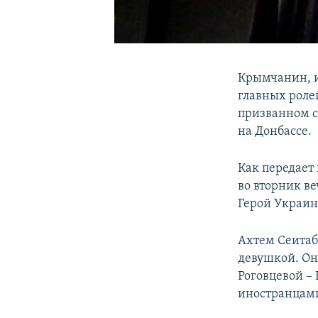
Крымчанин, и
главных роле
призванном с
на Донбассе.
Как передает
во вторник ве
Герой Украин
Ахтем Сеитабл
девушкой. Он
Роговцевой – 
иностранцам