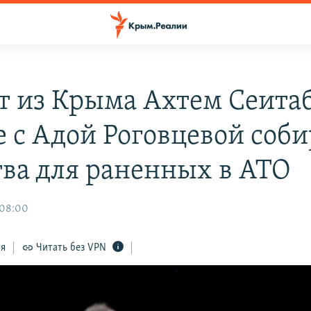
т из Крыма Ахтем Сеита
е с Адой Роговцевой соб
тва для раненных в АТО
 08:00
ся
Читать без VPN