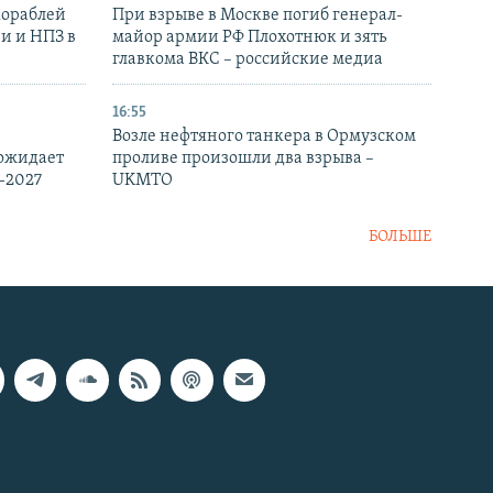
кораблей
При взрыве в Москве погиб генерал-
и и НПЗ в
майор армии РФ Плохотнюк и зять
главкома ВКС – российские медиа
16:55
Возле нефтяного танкера в Ормузском
 ожидает
проливе произошли два взрыва –
-2027
UKMTO
БОЛЬШЕ