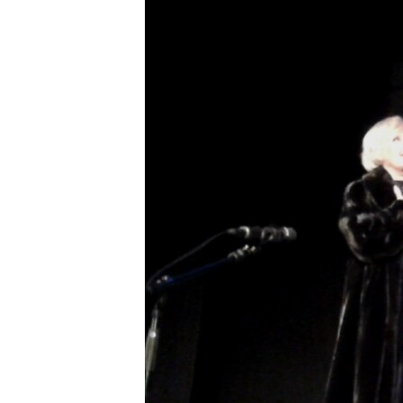
ПОБЕДИТЕЛЕЙ НЕ СУДЯТ?
КРЫМ.НЕПОКОРЕННЫЙ
ELIFBE
УКРАИНСКАЯ ПРОБЛЕМА КРЫМА