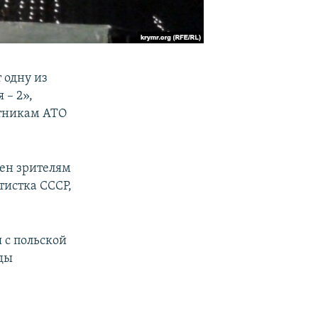
 одну из
 – 2»,
стникам АТО
лен зрителям
тистка СССР,
 с польской
Ады