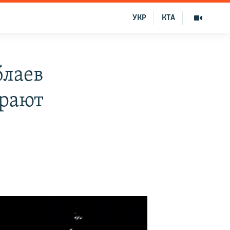
УКР
КТА
блаев
ирают