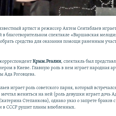
звестный артист и режиссер Ахтем Сеитаблаев играет
й в благотворительном спектакле «Варшавская мелодия
обрать средства для оказания помощи раненным уча
 корреспондент
Крым.Реалии
, спектакль был представ
чером в Киеве. Главную роль в нем играет народная ар
ы Ада Роговцева.
аев играет роль советского парня, который встречался
 мечтал жениться на ней (роль девушки играет дочь 
Екатерина Степанкова), однако указ о запрете браков с
и в СССР рушит планы влюбленных.