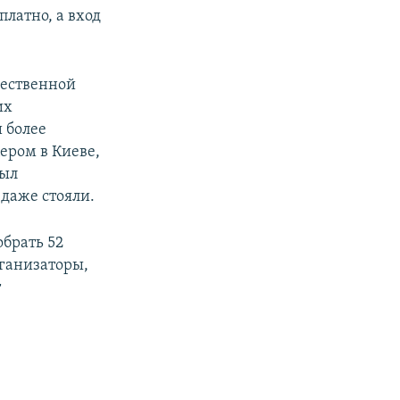
платно, а вход
щественной
их
 более
ером в Киеве,
был
даже стояли.
обрать 52
рганизаторы,
т