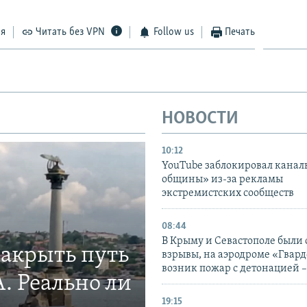
ся
Читать без VPN
Follow us
Печать
НОВОСТИ
10:12
YouTube заблокировал канал
общины» из-за рекламы
экстремистских сообществ
08:44
В Крыму и Севастополе были
закрыть путь
взрывы, на аэродроме «Гвар
возник пожар с детонацией 
. Реально ли
19:15