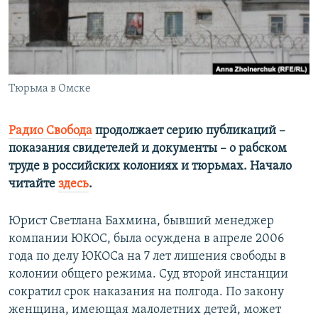
ПРИСОЕДИНЯЙТЕСЬ!
ПОБЕДИТЕЛЕЙ НЕ СУДЯТ?
КРЫМ.НЕПОКОРЕННЫЙ
ELIFBE
Тюрьма в Омске
УКРАИНСКАЯ ПРОБЛЕМА КРЫМА
Все сайты RFE/RL
Радио Свобода
продолжает серию публикаций –
показания свидетелей и документы – о рабском
труде в российских колониях и тюрьмах. Начало
читайте
здесь
.
Юрист Светлана Бахмина, бывший менеджер
компании ЮКОС, была осуждена в апреле 2006
года по делу ЮКОСа на 7 лет лишения свободы в
колонии общего режима. Суд второй инстанции
сократил срок наказания на полгода. По закону
женщина, имеющая малолетних детей, может