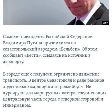
ПРИСОЕДИНЯЙТЕСЬ!
ПОБЕДИТЕЛЕЙ НЕ СУДЯТ?
КРЫМ.НЕПОКОРЕННЫЙ
ELIFBE
УКРАИНСКАЯ ПРОБЛЕМА КРЫМА
Самолет президента Российской Федерации
Все сайты RFE/RL
Владимира Путина приземлился на
севастопольский аэродром «Бельбек». Об этом
сообщают «Вести», ссылаясь на источник в
аэропорту.
В городе еще с полуночи ограничено движение
транспорта. В центре Севастополя и ряде районов
ходят только маршрутки и троллейбусы. Не
курсируют два маршрутных катера, соединяющих
центральную часть города с северной стороной и
Инкерманом.