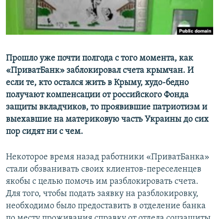
ПРИСОЕДИНЯЙТЕСЬ!
ПОБЕДИТЕЛЕЙ НЕ СУДЯТ?
КРЫМ.НЕПОКОРЕННЫЙ
ELIFBE
Прошло уже почти полгода с того момента, как
УКРАИНСКАЯ ПРОБЛЕМА КРЫМА
«ПриватБанк» заблокировал счета крымчан. И
Все сайты RFE/RL
если те, кто остался жить в Крыму, худо-бедно
получают компенсации от российского Фонда
защиты вкладчиков, то проявившие патриотизм и
выехавшие на материковую часть Украины до сих
пор сидят ни с чем.
Некоторое время назад работники «ПриватБанка»
стали обзванивать своих клиентов-переселенцев
якобы с целью помочь им разблокировать счета.
Для того, чтобы подать заявку на разблокировку,
необходимо было предоставить в отделение банка
по месту проживания справку от отдела соцзащиты