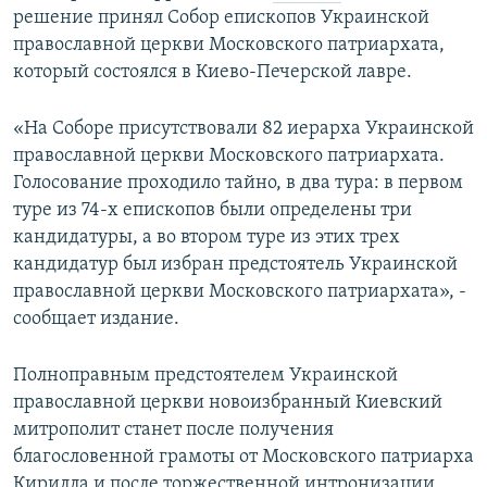
решение принял Собор епископов Украинской
ПРИСОЕДИНЯЙТЕСЬ!
ПОБЕДИТЕЛЕЙ НЕ СУДЯТ?
православной церкви Московского патриархата,
КРЫМ.НЕПОКОРЕННЫЙ
который состоялся в Киево-Печерской лавре.
ELIFBE
«На Соборе присутствовали 82 иерарха Украинской
УКРАИНСКАЯ ПРОБЛЕМА КРЫМА
православной церкви Московского патриархата.
Все сайты RFE/RL
Голосование проходило тайно, в два тура: в первом
туре из 74-х епископов были определены три
кандидатуры, а во втором туре из этих трех
кандидатур был избран предстоятель Украинской
православной церкви Московского патриархата», -
сообщает издание.
Полноправным предстоятелем Украинской
православной церкви новоизбранный Киевский
митрополит станет после получения
благословенной грамоты от Московского патриарха
Кирилла и после торжественной интронизации,