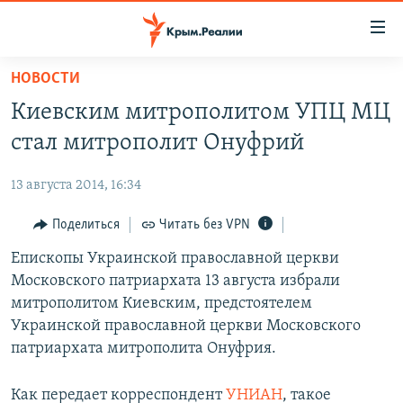
Доступность
ссылки
Вернуться
НОВОСТИ
к
НОВОСТИ
Киевским митрополитом УПЦ МЦ
основному
СПЕЦПРОЕКТЫ
содержанию
стал митрополит Онуфрий
ВОДА
Вернутся
ГРУЗ 200
к
13 августа 2014, 16:34
ИСТОРИЯ
КАРТА ВОЕННЫХ ОБЪЕКТОВ КРЫМА
главной
ЕЩЕ
Поделиться
Читать без VPN
11 ЛЕТ ОККУПАЦИИ КРЫМА. 11 ИСТОРИЙ СОПРОТИВЛЕНИЯ
навигации
Вернутся
РАДІО СВОБОДА
Епископы Украинской православной церкви
ИНТЕРАКТИВ
к
Московского патриархата 13 августа избрали
КАК ОБОЙТИ БЛОКИРОВКУ
ИНФОГРАФИКА
поиску
митрополитом Киевским, предстоятелем
ТЕЛЕПРОЕКТ КРЫМ.РЕАЛИИ
Украинской православной церкви Московского
Українською
патриархата митрополита Онуфрия.
СОВЕТЫ ПРАВОЗАЩИТНИКОВ
Qırımtatar
ПРОПАВШИЕ БЕЗ ВЕСТИ
Как передает корреспондент
УНИАН
, такое