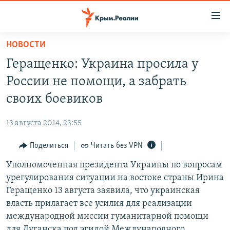
Доступность
ссылки
Вернуться
НОВОСТИ
к
НОВОСТИ
Геращенко: Украина просила у
основному
СПЕЦПРОЕКТЫ
содержанию
России не помощи, а забрать
ВОДА
Вернутся
ГРУЗ 200
своих боевиков
к
ИСТОРИЯ
КАРТА ВОЕННЫХ ОБЪЕКТОВ КРЫМА
главной
13 августа 2014, 23:55
ЕЩЕ
11 ЛЕТ ОККУПАЦИИ КРЫМА. 11 ИСТОРИЙ СОПРОТИВЛЕНИЯ
навигации
Вернутся
Поделиться
Читать без VPN
РАДІО СВОБОДА
ИНТЕРАКТИВ
к
Уполномоченная президента Украины по вопросам
КАК ОБОЙТИ БЛОКИРОВКУ
ИНФОГРАФИКА
поиску
урегулирования ситуации на востоке страны Ирина
ТЕЛЕПРОЕКТ КРЫМ.РЕАЛИИ
Геращенко 13 августа заявила, что украинская
Українською
власть прилагает все усилия для реализации
СОВЕТЫ ПРАВОЗАЩИТНИКОВ
Qırımtatar
международной миссии гуманитарной помощи
ПРОПАВШИЕ БЕЗ ВЕСТИ
для Луганска под эгидой Международного