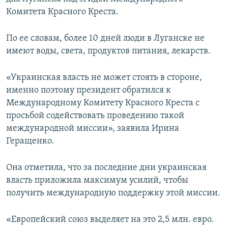
ПРИСОЕДИНЯЙТЕСЬ!
ПОБЕДИТЕЛЕЙ НЕ СУДЯТ?
Комитета Красного Креста.
КРЫМ.НЕПОКОРЕННЫЙ
По ее словам, более 10 дней люди в Луганске не
ELIFBE
имеют воды, света, продуктов питания, лекарств.
УКРАИНСКАЯ ПРОБЛЕМА КРЫМА
«Украинская власть не может стоять в стороне,
Все сайты RFE/RL
именно поэтому президент обратился к
Международному Комитету Красного Креста с
просьбой содействовать проведению такой
международной миссии», заявила Ирина
Геращенко.
Она отметила, что за последние дни украинская
власть приложила максимум усилий, чтобы
получить международную поддержку этой миссии.
«Европейский союз выделяет на это 2,5 млн. евро.