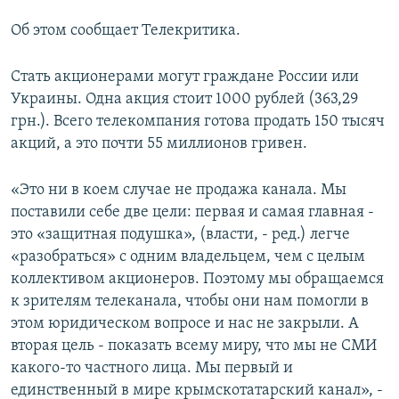
ПРИСОЕДИНЯЙТЕСЬ!
ПОБЕДИТЕЛЕЙ НЕ СУДЯТ?
Об этом сообщает Телекритика.
КРЫМ.НЕПОКОРЕННЫЙ
Стать акционерами могут граждане России или
ELIFBE
Украины. Одна акция стоит 1000 рублей (363,29
УКРАИНСКАЯ ПРОБЛЕМА КРЫМА
грн.). Всего телекомпания готова продать 150 тысяч
Все сайты RFE/RL
акций, а это почти 55 миллионов гривен.
«Это ни в коем случае не продажа канала. Мы
поставили себе две цели: первая и самая главная ‑
это «защитная подушка», (власти, ‑ ред.) легче
«разобраться» с одним владельцем, чем с целым
коллективом акционеров. Поэтому мы обращаемся
к зрителям телеканала, чтобы они нам помогли в
этом юридическом вопросе и нас не закрыли. А
вторая цель ‑ показать всему миру, что мы не СМИ
какого-то частного лица. Мы первый и
единственный в мире крымскотатарский канал», ‑