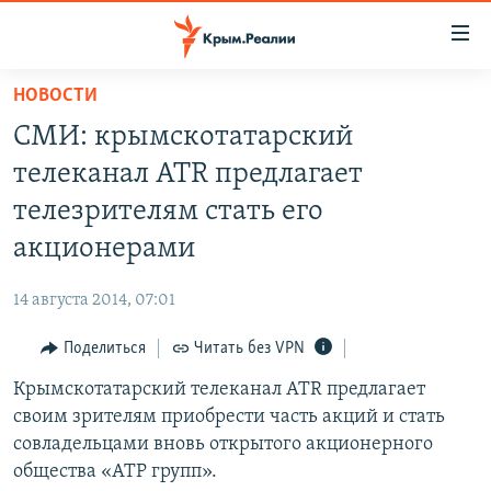
Доступность
ссылки
Вернуться
НОВОСТИ
к
НОВОСТИ
СМИ: крымскотатарский
основному
СПЕЦПРОЕКТЫ
содержанию
телеканал ATR предлагает
ВОДА
Вернутся
ГРУЗ 200
телезрителям стать его
к
ИСТОРИЯ
КАРТА ВОЕННЫХ ОБЪЕКТОВ КРЫМА
акционерами
главной
ЕЩЕ
11 ЛЕТ ОККУПАЦИИ КРЫМА. 11 ИСТОРИЙ СОПРОТИВЛЕНИЯ
навигации
14 августа 2014, 07:01
Вернутся
РАДІО СВОБОДА
ИНТЕРАКТИВ
к
Поделиться
Читать без VPN
КАК ОБОЙТИ БЛОКИРОВКУ
ИНФОГРАФИКА
поиску
Крымскотатарский телеканал ATR предлагает
ТЕЛЕПРОЕКТ КРЫМ.РЕАЛИИ
Українською
своим зрителям приобрести часть акций и стать
СОВЕТЫ ПРАВОЗАЩИТНИКОВ
совладельцами вновь открытого акционерного
Qırımtatar
общества «АТР групп».
ПРОПАВШИЕ БЕЗ ВЕСТИ