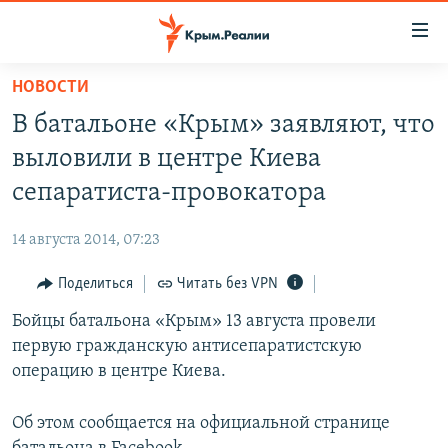
Доступность
ссылки
Вернуться
НОВОСТИ
к
НОВОСТИ
В батальоне «Крым» заявляют, что
основному
СПЕЦПРОЕКТЫ
содержанию
выловили в центре Киева
ВОДА
Вернутся
ГРУЗ 200
сепаратиста-провокатора
к
ИСТОРИЯ
КАРТА ВОЕННЫХ ОБЪЕКТОВ КРЫМА
главной
14 августа 2014, 07:23
ЕЩЕ
11 ЛЕТ ОККУПАЦИИ КРЫМА. 11 ИСТОРИЙ СОПРОТИВЛЕНИЯ
навигации
Вернутся
Поделиться
Читать без VPN
РАДІО СВОБОДА
ИНТЕРАКТИВ
к
Бойцы батальона «Крым» 13 августа провели
КАК ОБОЙТИ БЛОКИРОВКУ
ИНФОГРАФИКА
поиску
первую гражданскую антисепаратистскую
ТЕЛЕПРОЕКТ КРЫМ.РЕАЛИИ
операцию в центре Киева.
Українською
СОВЕТЫ ПРАВОЗАЩИТНИКОВ
Qırımtatar
Об этом сообщается на официальной странице
ПРОПАВШИЕ БЕЗ ВЕСТИ