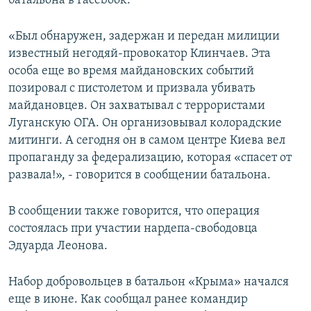
батальона в Facebook.
ПРИСОЕДИНЯЙТЕСЬ!
ПОБЕДИТЕЛЕЙ НЕ СУДЯТ?
«Был обнаружен, задержан и передан милиции
КРЫМ.НЕПОКОРЕННЫЙ
известный негодяй-провокатор Клинчаев. Эта
ELIFBE
особа еще во время майдановских событий
позировал с пистолетом и призвала убивать
УКРАИНСКАЯ ПРОБЛЕМА КРЫМА
майдановцев. Он захватывал с террористами
Все сайты RFE/RL
Луганскую ОГА. Он организовывал колорадские
митинги. А сегодня он в самом центре Киева вел
пропаганду за федерализацию, которая «спасет от
развала!», ‑ говорится в сообщении батальона.
В сообщении также говорится, что операция
состоялась при участии нардепа-свободовца
Эдуарда Леонова.
Набор добровольцев в батальон «Крыма» начался
еще в июне. Как сообщал ранее командир