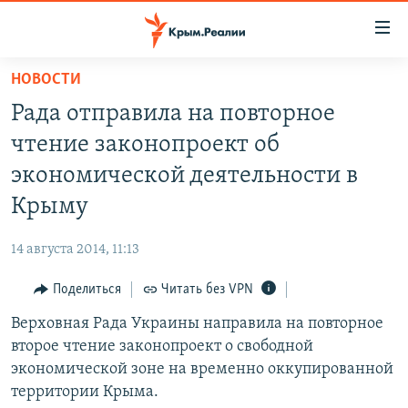
Доступность
ссылки
Вернуться
НОВОСТИ
к
НОВОСТИ
Рада отправила на повторное
основному
СПЕЦПРОЕКТЫ
содержанию
чтение законопроект об
ВОДА
Вернутся
ГРУЗ 200
экономической деятельности в
к
ИСТОРИЯ
КАРТА ВОЕННЫХ ОБЪЕКТОВ КРЫМА
Крыму
главной
ЕЩЕ
11 ЛЕТ ОККУПАЦИИ КРЫМА. 11 ИСТОРИЙ СОПРОТИВЛЕНИЯ
навигации
14 августа 2014, 11:13
Вернутся
РАДІО СВОБОДА
ИНТЕРАКТИВ
к
Поделиться
Читать без VPN
КАК ОБОЙТИ БЛОКИРОВКУ
ИНФОГРАФИКА
поиску
Верховная Рада Украины направила на повторное
ТЕЛЕПРОЕКТ КРЫМ.РЕАЛИИ
Українською
второе чтение законопроект о свободной
СОВЕТЫ ПРАВОЗАЩИТНИКОВ
экономической зоне на временно оккупированной
Qırımtatar
территории Крыма.
ПРОПАВШИЕ БЕЗ ВЕСТИ