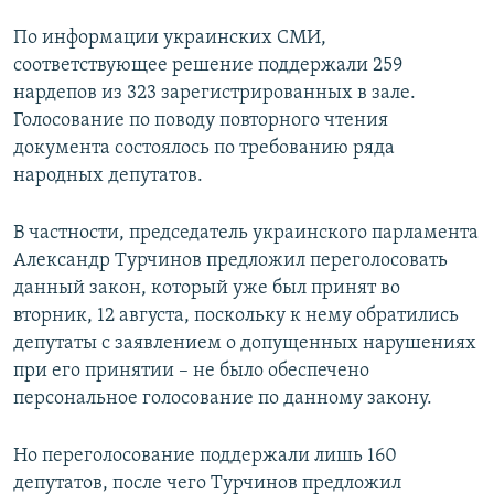
ПРИСОЕДИНЯЙТЕСЬ!
ПОБЕДИТЕЛЕЙ НЕ СУДЯТ?
По информации украинских СМИ,
КРЫМ.НЕПОКОРЕННЫЙ
соответствующее решение поддержали 259
нардепов из 323 зарегистрированных в зале.
ELIFBE
Голосование по поводу повторного чтения
УКРАИНСКАЯ ПРОБЛЕМА КРЫМА
документа состоялось по требованию ряда
Все сайты RFE/RL
народных депутатов.
В частности, председатель украинского парламента
Александр Турчинов предложил переголосовать
данный закон, который уже был принят во
вторник, 12 августа, поскольку к нему обратились
депутаты с заявлением о допущенных нарушениях
при его принятии – не было обеспечено
персональное голосование по данному закону.
Но переголосование поддержали лишь 160
депутатов, после чего Турчинов предложил