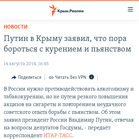
Доступность
ссылки
Вернуться
НОВОСТИ
к
НОВОСТИ
Путин в Крыму заявил, что пора
основному
СПЕЦПРОЕКТЫ
содержанию
бороться с курением и пьянством
ВОДА
Вернутся
ГРУЗ 200
к
14 августа 2014, 16:45
ИСТОРИЯ
КАРТА ВОЕННЫХ ОБЪЕКТОВ КРЫМА
главной
ЕЩЕ
Поделиться
Читать без VPN
11 ЛЕТ ОККУПАЦИИ КРЫМА. 11 ИСТОРИЙ СОПРОТИВЛЕНИЯ
навигации
Вернутся
РАДІО СВОБОДА
В России нужно противодействовать алкоголизму и
ИНТЕРАКТИВ
к
табакокурению, но не путем резкого повышения
КАК ОБОЙТИ БЛОКИРОВКУ
ИНФОГРАФИКА
поиску
акцизов на сигареты и повторением неудачного
ТЕЛЕПРОЕКТ КРЫМ.РЕАЛИИ
советского опыта борьбы с пьянством. Об этом
Українською
заявил президент России Владимир Путин, отвечая
СОВЕТЫ ПРАВОЗАЩИТНИКОВ
Qırımtatar
на вопросы депутатов Госдумы, - передаёт
ПРОПАВШИЕ БЕЗ ВЕСТИ
корреспондент
ИТАР-ТАСС
.