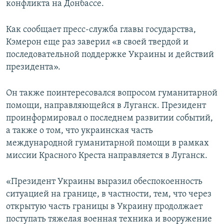
конфликта на Донбассе.
ПРИСОЕДИНЯЙТЕСЬ!
ПОБЕДИТЕЛЕЙ НЕ СУДЯТ?
КРЫМ.НЕПОКОРЕННЫЙ
Как сообщает пресс-служба главы государства,
Кэмерон еще раз заверил «в своей твердой и
ELIFBE
последовательной поддержке Украины и действий
УКРАИНСКАЯ ПРОБЛЕМА КРЫМА
президента».
Все сайты RFE/RL
Он также поинтересовался вопросом гуманитарной
помощи, направляющейся в Луганск. Президент
проинформировал о последнем развитии событий,
а также о том, что украинская часть
международной гуманитарной помощи в рамках
миссии Красного Креста направляется в Луганск.
«Президент Украины выразил обеспокоенность
ситуацией на границе, в частности, тем, что через
открытую часть границы в Украину продолжает
поступать тяжелая военная техника и вооружение