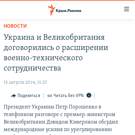
Доступность
ссылки
Вернуться
НОВОСТИ
к
НОВОСТИ
Украина и Великобритания
основному
СПЕЦПРОЕКТЫ
содержанию
договорились о расширении
ВОДА
Вернутся
ГРУЗ 200
военно-технического
к
ИСТОРИЯ
КАРТА ВОЕННЫХ ОБЪЕКТОВ КРЫМА
сотрудничества
главной
ЕЩЕ
11 ЛЕТ ОККУПАЦИИ КРЫМА. 11 ИСТОРИЙ СОПРОТИВЛЕНИЯ
навигации
15 августа 2014, 15:27
Вернутся
РАДІО СВОБОДА
ИНТЕРАКТИВ
к
Поделиться
Читать без VPN
КАК ОБОЙТИ БЛОКИРОВКУ
ИНФОГРАФИКА
поиску
Президент Украины Петр Порошенко в
ТЕЛЕПРОЕКТ КРЫМ.РЕАЛИИ
Українською
телефонном разговоре с премьер-министром
СОВЕТЫ ПРАВОЗАЩИТНИКОВ
Великобритании Дэвидом Кэмероном обсудил
Qırımtatar
международные усилия по урегулированию
ПРОПАВШИЕ БЕЗ ВЕСТИ