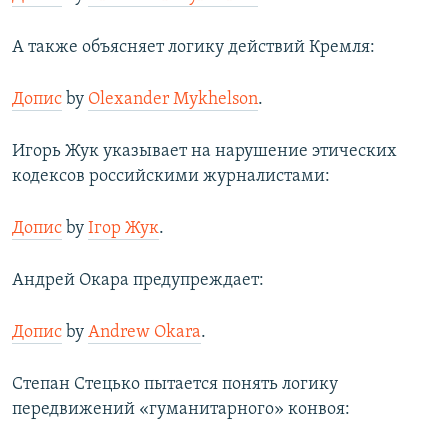
А также объясняет логику действий Кремля:
Допис
by
Olexander Mykhelson
.
Игорь Жук указывает на нарушение этических
кодексов российскими журналистами:
Допис
by
Ігор Жук
.
Андрей Окара предупреждает:
Допис
by
Andrew Okara
.
Степан Стецько пытается понять логику
передвижений «гуманитарного» конвоя: