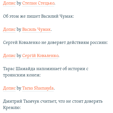
Допис
by
Степан Стецько
.
Об этом же пишет Василий Чумак:
Допис
by
Василь Чумак
.
Сергей Коваленко не доверяет действиям россиян:
Допис
by
Сергій Коваленко
.
Тарас Шамайда напоминает об истории с
троянским конем:
Допис
by
Taras Shamayda
.
Дмитрий Тымчук считает, что не стоит доверять
Кремлю: