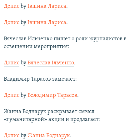
Допис
by
Івшина Лариса
.
Допис
by
Івшина Лариса
.
Вячеслав Ильченко пишет о роли журналистов в
освещении мероприятия:
Допис
by
Вячеслав Ільченко
.
Владимир Тарасов замечает:
Допис
by
Володимир Тарасов
.
Жанна Боднарук раскрывает смысл
«гуманитарной» акции и предлагает:
Допис
by
Жанна Боднарук
.