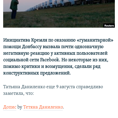
ПРИСОЕДИНЯЙТЕСЬ!
ПОБЕДИТЕЛЕЙ НЕ СУДЯТ?
КРЫМ.НЕПОКОРЕННЫЙ
ELIFBE
УКРАИНСКАЯ ПРОБЛЕМА КРЫМА
Все сайты RFE/RL
Инициатива Кремля по оказанию «гуманитарной»
помощи Донбассу вызвала почти однозначную
негативную реакцию у активных пользователей
социальной сети Facebook. Но некоторые из них,
помимо критики и возмущения, сделали ряд
конструктивных предложений.
Татьяна Даниленко еще 9 августа справедливо
заметила, что:
Допис
by
Тетяна Даниленко
.