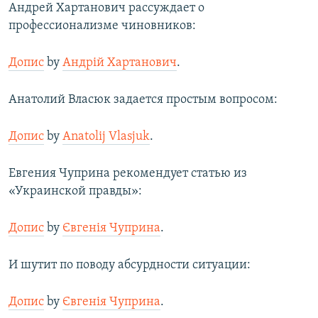
Андрей Хартанович рассуждает о
профессионализме чиновников:
Допис
by
Андрій Хартанович
.
Анатолий Власюк задается простым вопросом:
Допис
by
Anatolij Vlasjuk
.
Евгения Чуприна рекомендует статью из
«Украинской правды»:
Допис
by
Євгенія Чуприна
.
И шутит по поводу абсурдности ситуации:
Допис
by
Євгенія Чуприна
.