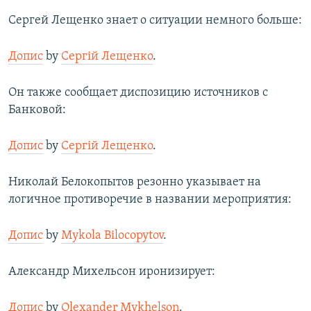
Сергей Лещенко знает о ситуации немного больше:
Допис
by
Сергій Лещенко
.
Он также сообщает диспозицию источников с
Банковой:
Допис
by
Сергій Лещенко
.
Николай Белокопытов резонно указывает на
логичное противоречие в названии мероприятия:
Допис
by
Mykola Bilocopytov
.
Александр Михельсон иронизирует:
Допис
by
Olexander Mykhelson
.