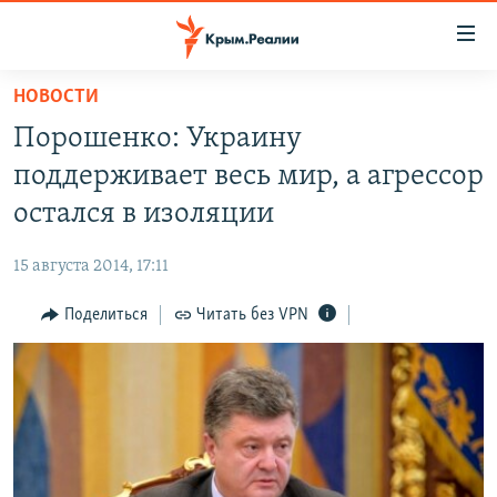
Доступность
ссылки
Вернуться
НОВОСТИ
к
НОВОСТИ
Порошенко: Украину
основному
СПЕЦПРОЕКТЫ
содержанию
поддерживает весь мир, а агрессор
ВОДА
Вернутся
ГРУЗ 200
остался в изоляции
к
ИСТОРИЯ
КАРТА ВОЕННЫХ ОБЪЕКТОВ КРЫМА
главной
15 августа 2014, 17:11
ЕЩЕ
11 ЛЕТ ОККУПАЦИИ КРЫМА. 11 ИСТОРИЙ СОПРОТИВЛЕНИЯ
навигации
Вернутся
Поделиться
Читать без VPN
РАДІО СВОБОДА
ИНТЕРАКТИВ
к
КАК ОБОЙТИ БЛОКИРОВКУ
ИНФОГРАФИКА
поиску
ТЕЛЕПРОЕКТ КРЫМ.РЕАЛИИ
Українською
СОВЕТЫ ПРАВОЗАЩИТНИКОВ
Qırımtatar
ПРОПАВШИЕ БЕЗ ВЕСТИ