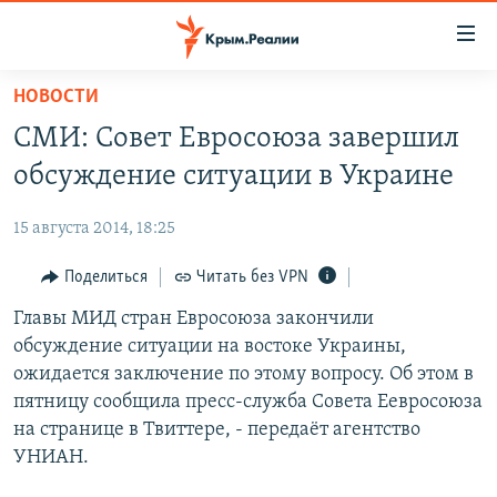
Доступность
ссылки
Вернуться
НОВОСТИ
к
НОВОСТИ
СМИ: Совет Евросоюза завершил
основному
СПЕЦПРОЕКТЫ
содержанию
обсуждение ситуации в Украине
ВОДА
Вернутся
ГРУЗ 200
к
15 августа 2014, 18:25
ИСТОРИЯ
КАРТА ВОЕННЫХ ОБЪЕКТОВ КРЫМА
главной
ЕЩЕ
Поделиться
Читать без VPN
11 ЛЕТ ОККУПАЦИИ КРЫМА. 11 ИСТОРИЙ СОПРОТИВЛЕНИЯ
навигации
Вернутся
РАДІО СВОБОДА
Главы МИД стран Евросоюза закончили
ИНТЕРАКТИВ
к
обсуждение ситуации на востоке Украины,
КАК ОБОЙТИ БЛОКИРОВКУ
ИНФОГРАФИКА
поиску
ожидается заключение по этому вопросу. Об этом в
ТЕЛЕПРОЕКТ КРЫМ.РЕАЛИИ
пятницу сообщила пресс-служба Совета Еевросоюза
Українською
на странице в Твиттере, - передаёт агентство
СОВЕТЫ ПРАВОЗАЩИТНИКОВ
Qırımtatar
УНИАН.
ПРОПАВШИЕ БЕЗ ВЕСТИ