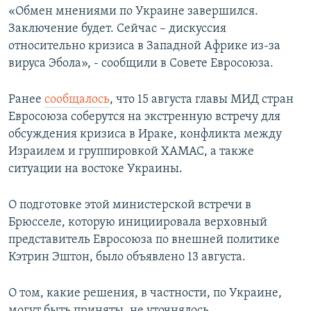
«Обмен мнениями по Украине завершился.
ПРИСОЕДИНЯЙТЕСЬ!
ПОБЕДИТЕЛЕЙ НЕ СУДЯТ?
Заключение будет. Сейчас – дискуссия
КРЫМ.НЕПОКОРЕННЫЙ
относительно кризиса в Западной Африке из-за
вируса Эбола», - сообщили в Совете Евросоюза.
ELIFBE
УКРАИНСКАЯ ПРОБЛЕМА КРЫМА
Ранее
сообщалось
, что 15 августа главы МИД стран
Все сайты RFE/RL
Евросоюза соберутся на экстренную встречу для
обсуждения кризиса в Ираке, конфликта между
Израилем и группировкой ХАМАС, а также
ситуации на востоке Украины.
О подготовке этой министерской встречи в
Брюсселе, которую инициировала верховный
представитель Евросоюза по внешней политике
Кэтрин Эштон, было объявлено 13 августа.
О том, какие решения, в частности, по Украине,
могут быть приняты, не уточнялось.