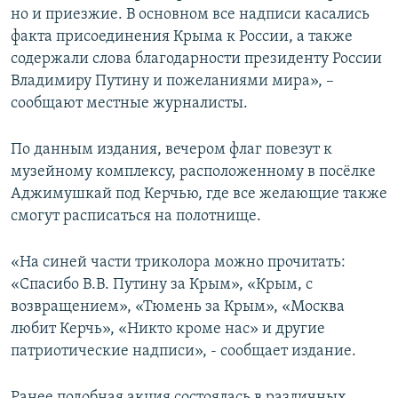
но и приезжие. В основном все надписи касались
ПРИСОЕДИНЯЙТЕСЬ!
ПОБЕДИТЕЛЕЙ НЕ СУДЯТ?
факта присоединения Крыма к России, а также
КРЫМ.НЕПОКОРЕННЫЙ
содержали слова благодарности президенту России
Владимиру Путину и пожеланиями мира», –
ELIFBE
сообщают местные журналисты.
УКРАИНСКАЯ ПРОБЛЕМА КРЫМА
Все сайты RFE/RL
По данным издания, вечером флаг повезут к
музейному комплексу, расположенному в посёлке
Аджимушкай под Керчью, где все желающие также
смогут расписаться на полотнище.
«На синей части триколора можно прочитать:
«Спасибо В.В. Путину за Крым», «Крым, с
возвращением», «Тюмень за Крым», «Москва
любит Керчь», «Никто кроме нас» и другие
патриотические надписи», - сообщает издание.
Ранее подобная акция состоялась в различных