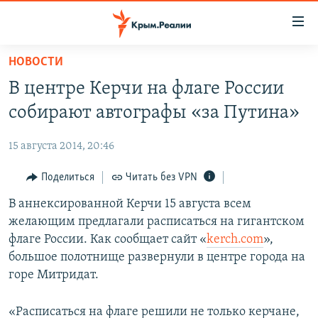
Доступность
ссылки
Вернуться
НОВОСТИ
к
НОВОСТИ
В центре Керчи на флаге России
основному
СПЕЦПРОЕКТЫ
содержанию
собирают автографы «за Путина»
ВОДА
Вернутся
ГРУЗ 200
к
15 августа 2014, 20:46
ИСТОРИЯ
КАРТА ВОЕННЫХ ОБЪЕКТОВ КРЫМА
главной
ЕЩЕ
Поделиться
Читать без VPN
11 ЛЕТ ОККУПАЦИИ КРЫМА. 11 ИСТОРИЙ СОПРОТИВЛЕНИЯ
навигации
Вернутся
РАДІО СВОБОДА
В аннексированной Керчи 15 августа всем
ИНТЕРАКТИВ
к
желающим предлагали расписаться на гигантском
КАК ОБОЙТИ БЛОКИРОВКУ
ИНФОГРАФИКА
поиску
флаге России. Как сообщает сайт «
kerch.com
»,
ТЕЛЕПРОЕКТ КРЫМ.РЕАЛИИ
большое полотнище развернули в центре города на
Українською
горе Митридат.
СОВЕТЫ ПРАВОЗАЩИТНИКОВ
Qırımtatar
ПРОПАВШИЕ БЕЗ ВЕСТИ
«Расписаться на флаге решили не только керчане,