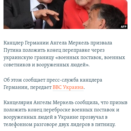
ПРИСОЕДИНЯЙТЕСЬ!
ПОБЕДИТЕЛЕЙ НЕ СУДЯТ?
КРЫМ.НЕПОКОРЕННЫЙ
ELIFBE
УКРАИНСКАЯ ПРОБЛЕМА КРЫМА
Канцлер Германии Ангела Меркель призвала
Все сайты RFE/RL
Путина положить конец переправке через
украинскую границу «военных поставок, военных
советников и вооруженных людей».
Об этом сообщает пресс-служба канцлера
Германии, передает
ВВС Украина
.
Канцелярия Ангелы Меркель сообщила, что призыв
положить конец переброске военных поставок и
вооруженных людей в Украине прозвучал в
телефонном разговоре двух лидеров в пятницу.