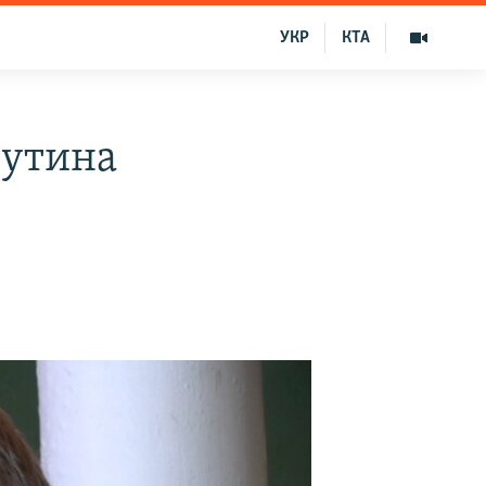
УКР
КТА
Путина