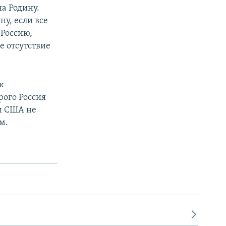
на Родину.
ну, если все
 Россию,
е отсутствие
к
рого Россия
ни США не
м.