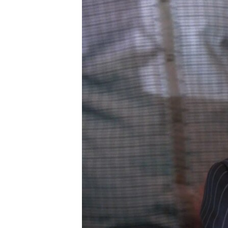
ПОБЕДИТЕЛЕЙ НЕ СУДЯТ?
КРЫМ.НЕПОКОРЕННЫЙ
ELIFBE
УКРАИНСКАЯ ПРОБЛЕМА КРЫМА