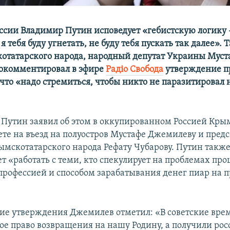
ссии Владимир Путин исповедует «гебистскую логику 
я тебя буду угнетать, не буду тебя пускать так далее».
отатарского народа, народный депутат Украины Муст
окомментировал в эфире
Радіо Свобода
утверждение п
 что «надо стремиться, чтобы никто не паразитировал
, Путин заявил об этом в оккупированном Россией Крым
рете на въезд на полуостров Мустафе Джемилеву и пред
мскотатарского народа Рефату Чубарову. Путин также
ет «работать с теми, кто спекулирует на проблемах про
 профессией и способом зарабатывания денег пиар на 
акие утверждения Джемилев отметил: «В советские вр
вое право возвращения на нашу Родину, а получили ро