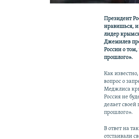
Президент Ро
нравишься, и 
лидер крымск
Джемилев пр
России о том,
прошлого».
Как известно
вопрос о зап
Меджлиса кры
Россия не буд
делает своей
прошлого».
В ответ на т
отстаивали с