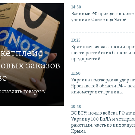
14:30
Военные РФ проводят вторые 
учения в Оливе под Ялтой
13:25
Британия ввела санкции про
ркетплейс
шести российских банков и 
предприятий
овых заказов
11:50
ве
Украина подтвердила удар по
Ярославской области РФ – поч
ставлять товары в
километрах от границы
10:40
ВС ВСУ: ночью войска РФ ата
Украину 100 БпЛА и четырьм
ракетами, часть из них запус
Крыма