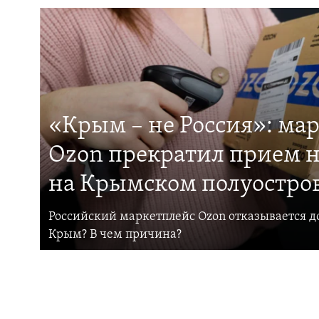
«Крым – не Россия»: ма
Ozon прекратил прием н
на Крымском полуостро
Российский маркетплейс Ozon отказывается до
Крым? В чем причина?