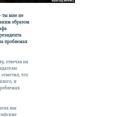
- ты мне не
 Таким образом
афа
резидента
 на проблемах
у, отвечая на
седателю
 отметил, что
шлого, и
проблемах
емена мы
ссийские