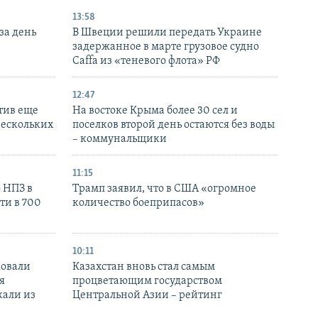
13:58
за день
В Швеции решили передать Украине
задержанное в марте грузовое судно
Caffa из «теневого флота» РФ
12:47
тив еще
На востоке Крыма более 30 сел и
нескольких
поселков второй день остаются без воды
– коммунальщики
11:15
 НПЗ в
Трамп заявил, что в США «огромное
ти в 700
количество боеприпасов»
10:11
ковали
Казахстан вновь стал самым
я
процветающим государством
кали из
Центральной Азии – рейтинг