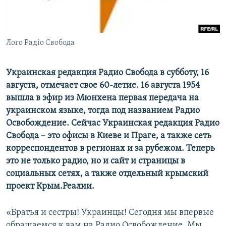
ПРИСОЕДИНЯЙТЕСЬ!
ПОБЕДИТЕЛЕЙ НЕ СУДЯТ?
КРЫМ.НЕПОКОРЕННЫЙ
Лого Радіо Свобода
ELIFBE
УКРАИНСКАЯ ПРОБЛЕМА КРЫМА
Украинская редакция Радио Свобода в субботу, 16
Все сайты RFE/RL
августа, отмечает свое 60-летие. 16 августа 1954
вышла в эфир из Мюнхена первая передача на
украинском языке, тогда под названием Радио
Освобождение. Сейчас Украинская редакция Радио
Свобода – это офисы в Киеве и Праге, а также сеть
корреспондентов в регионах и за рубежом. Теперь
это не только радио, но и сайт и страницы в
социальных сетях, а также отдельный крымский
проект Крым.Реалии.
«Братья и сестры! Украинцы! Сегодня мы впервые
обращаемся к вам на Радио Освобождение. Мы