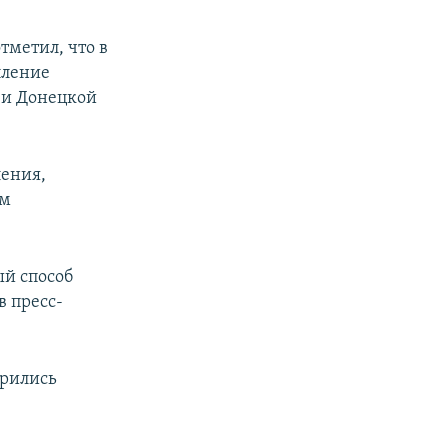
тметил, что в
пление
 и Донецкой
ления,
ым
й способ
в пресс-
орились