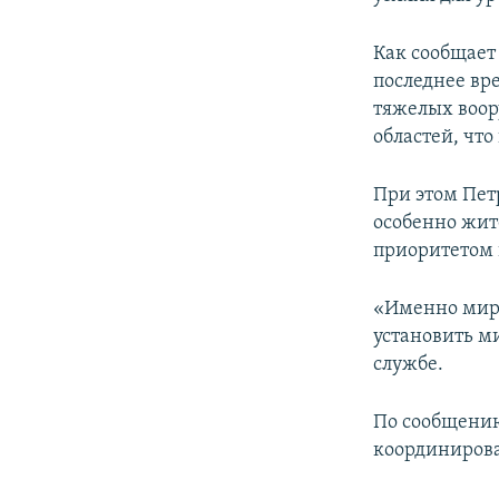
ПОБЕДИТЕЛЕЙ НЕ СУДЯТ?
КРЫМ.НЕПОКОРЕННЫЙ
Как сообщает
последнее вр
ELIFBE
тяжелых воор
УКРАИНСКАЯ ПРОБЛЕМА КРЫМА
областей, чт
При этом Пет
особенно жит
приоритетом 
«Именно мирн
установить ми
службе.
По сообщению
координирова