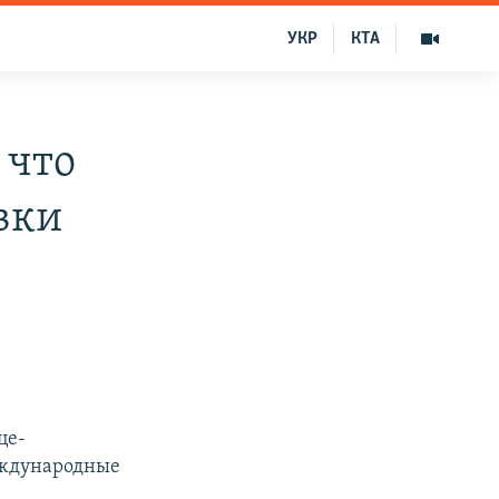
УКР
КТА
 что
вки
це-
еждународные