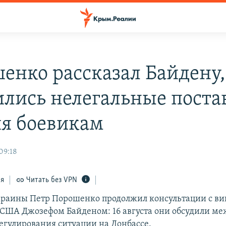
енко рассказал Байдену,
ились нелегальные поста
я боевикам
 09:18
ся
Читать без VPN
раины Петр Порошенко продолжил консультации с ви
США Джозефом Байденом: 16 августа они обсудили м
регулирования ситуации на Донбассе.