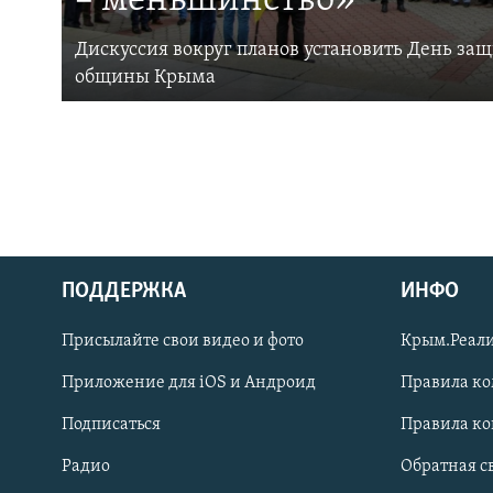
– меньшинство»
Дискуссия вокруг планов установить День за
общины Крыма
ПОДДЕРЖКА
ИНФО
Українською
Присылайте свои видео и фото
Крым.Реали
Qırımtatar
Приложение для iOS и Андроид
Правила к
Подписаться
Правила к
ПРИСОЕДИНЯЙТЕСЬ!
Радио
Обратная с