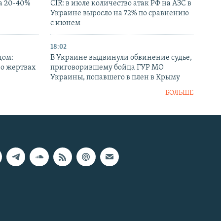
а 20-40%
CIR: в июле количество атак РФ на АЗС в
Украине выросло на 72% по сравнению
с июнем
18:02
дом:
В Украине выдвинули обвинение судье,
 о жертвах
приговорившему бойца ГУР МО
Украины, попавшего в плен в Крыму
БОЛЬШЕ