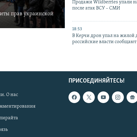
Продажи Wildberries упали н
после атак ВСУ – СМИ
щиты прав украинской
18:53
В Керчи дрон упал на жилой 
российские власти сообщают
ПРИСОЕДИНЯЙТЕСЬ!
и. О нас
омментирования
опирайта
вязь