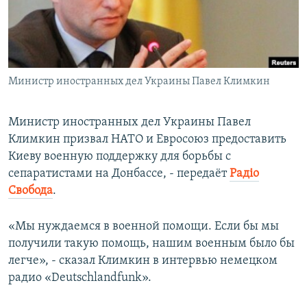
ПРИСОЕДИНЯЙТЕСЬ!
ПОБЕДИТЕЛЕЙ НЕ СУДЯТ?
КРЫМ.НЕПОКОРЕННЫЙ
ELIFBE
Министр иностранных дел Украины Павел Климкин
УКРАИНСКАЯ ПРОБЛЕМА КРЫМА
Все сайты RFE/RL
Министр иностранных дел Украины Павел
Климкин призвал НАТО и Евросоюз предоставить
Киеву военную поддержку для борьбы с
сепаратистами на Донбассе, - передаёт
Радіо
Свобода
.
«Мы нуждаемся в военной помощи. Если бы мы
получили такую помощь, нашим военным было бы
легче», - сказал Климкин в интервью немецком
радио «Deutschlandfunk».