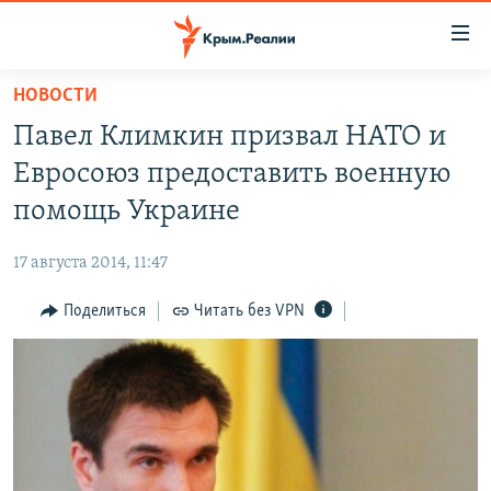
Доступность
ссылки
Вернуться
НОВОСТИ
к
НОВОСТИ
Павел Климкин призвал НАТО и
основному
СПЕЦПРОЕКТЫ
содержанию
Евросоюз предоставить военную
ВОДА
Вернутся
ГРУЗ 200
помощь Украине
к
ИСТОРИЯ
КАРТА ВОЕННЫХ ОБЪЕКТОВ КРЫМА
главной
17 августа 2014, 11:47
ЕЩЕ
11 ЛЕТ ОККУПАЦИИ КРЫМА. 11 ИСТОРИЙ СОПРОТИВЛЕНИЯ
навигации
Вернутся
Поделиться
Читать без VPN
РАДІО СВОБОДА
ИНТЕРАКТИВ
к
КАК ОБОЙТИ БЛОКИРОВКУ
ИНФОГРАФИКА
поиску
ТЕЛЕПРОЕКТ КРЫМ.РЕАЛИИ
Українською
СОВЕТЫ ПРАВОЗАЩИТНИКОВ
Qırımtatar
ПРОПАВШИЕ БЕЗ ВЕСТИ