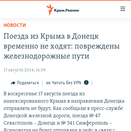
Доступность
ссылки
Вернуться
НОВОСТИ
к
НОВОСТИ
Поезда из Крыма в Донецк
основному
СПЕЦПРОЕКТЫ
содержанию
временно не ходят: повреждены
ВОДА
Вернутся
ГРУЗ 200
железнодорожные пути
к
ИСТОРИЯ
КАРТА ВОЕННЫХ ОБЪЕКТОВ КРЫМА
главной
17 августа 2014, 16:59
ЕЩЕ
11 ЛЕТ ОККУПАЦИИ КРЫМА. 11 ИСТОРИЙ СОПРОТИВЛЕНИЯ
навигации
Вернутся
Поделиться
Читать без VPN
РАДІО СВОБОДА
ИНТЕРАКТИВ
к
В воскресенье 17 августа поезда из
КАК ОБОЙТИ БЛОКИРОВКУ
ИНФОГРАФИКА
поиску
аннексированного Крыма в направлении Донецка
ТЕЛЕПРОЕКТ КРЫМ.РЕАЛИИ
отправлять не будут. Как сообщали в пресс-службе
Українською
Донецкой железной дороги, поезда № 47
СОВЕТЫ ПРАВОЗАЩИТНИКОВ
Qırımtatar
Севастополь – Донецк и № 341 Симферополь –
ПРОПАВШИЕ БЕЗ ВЕСТИ
Ясиноватая не будет отправлен в рейс в связи с