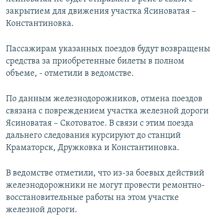
ПРИСОЕДИНЯЙТЕСЬ!
ПОБЕДИТЕЛЕЙ НЕ СУДЯТ?
закрытием для движения участка Ясиноватая –
Константиновка.
КРЫМ.НЕПОКОРЕННЫЙ
ELIFBE
Пассажирам указанных поездов будут возвращены
средства за приобретенные билеты в полном
УКРАИНСКАЯ ПРОБЛЕМА КРЫМА
объеме, - отметили в ведомстве.
Все сайты RFE/RL
По данным железнодорожников, отмена поездов
связана с повреждением участка железной дороги
Ясиноватая – Скотоватое. В связи с этим поезда
дальнего следования курсируют до станций
Краматорск, Дружковка и Константиновка.
В ведомстве отметили, что из-за боевых действий
железнодорожники не могут провести ремонтно-
восстановительные работы на этом участке
железной дороги.