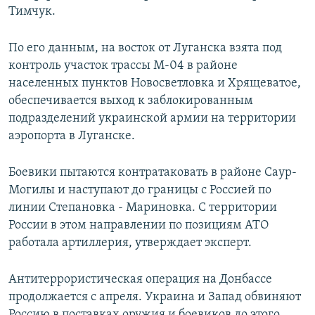
Тимчук.
ПРИСОЕДИНЯЙТЕСЬ!
ПОБЕДИТЕЛЕЙ НЕ СУДЯТ?
КРЫМ.НЕПОКОРЕННЫЙ
По его данным, на восток от Луганска взята под
ELIFBE
контроль участок трассы М-04 в районе
населенных пунктов Новосветловка и Хрящеватое,
УКРАИНСКАЯ ПРОБЛЕМА КРЫМА
обеспечивается выход к заблокированным
Все сайты RFE/RL
подразделений украинской армии на территории
аэропорта в Луганске.
Боевики пытаются контратаковать в районе Саур-
Могилы и наступают до границы с Россией по
линии Степановка - Мариновка. С территории
России в этом направлении по позициям АТО
работала артиллерия, утверждает эксперт.
Антитеррористическая операция на Донбассе
продолжается с апреля. Украина и Запад обвиняют
Россию в поставках оружия и боевиков до этого