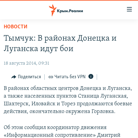
Доступность
ссылки
Вернуться
НОВОСТИ
к
НОВОСТИ
Тымчук: В районах Донецка и
основному
СПЕЦПРОЕКТЫ
содержанию
Луганска идут бои
ВОДА
Вернутся
ГРУЗ 200
к
18 августа 2014, 09:31
ИСТОРИЯ
КАРТА ВОЕННЫХ ОБЪЕКТОВ КРЫМА
главной
ЕЩЕ
Поделиться
Читать без VPN
11 ЛЕТ ОККУПАЦИИ КРЫМА. 11 ИСТОРИЙ СОПРОТИВЛЕНИЯ
навигации
Вернутся
РАДІО СВОБОДА
В районах областных центров Донецка и Луганска,
ИНТЕРАКТИВ
к
а также населенных пунктов Станица Луганская,
КАК ОБОЙТИ БЛОКИРОВКУ
ИНФОГРАФИКА
поиску
Шахтерск, Иловайск и Торез продолжаются боевые
ТЕЛЕПРОЕКТ КРЫМ.РЕАЛИИ
действия, окончательно окружена Горловка.
Українською
СОВЕТЫ ПРАВОЗАЩИТНИКОВ
Qırımtatar
Об этом сообщил координатор движения
ПРОПАВШИЕ БЕЗ ВЕСТИ
«Информационный сопротивление» Дмитрий