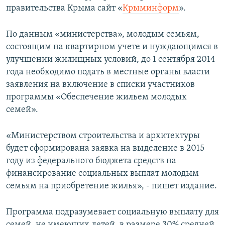
правительства Крыма сайт «
Крыминформ
».
ПРИСОЕДИНЯЙТЕСЬ!
ПОБЕДИТЕЛЕЙ НЕ СУДЯТ?
КРЫМ.НЕПОКОРЕННЫЙ
По данным «министерства», молодым семьям,
ELIFBE
состоящим на квартирном учете и нуждающимся в
улучшении жилищных условий, до 1 сентября 2014
УКРАИНСКАЯ ПРОБЛЕМА КРЫМА
года необходимо подать в местные органы власти
Все сайты RFE/RL
заявления на включение в списки участников
программы «Обеспечение жильем молодых
семей».
«Министерством строительства и архитектуры
будет сформирована заявка на выделение в 2015
году из федерального бюджета средств на
финансирование социальных выплат молодым
семьям на приобретение жилья», - пишет издание.
Программа подразумевает социальную выплату для
семей, не имеющих детей, в размере 30% средней