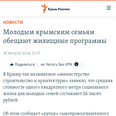
Доступность
ссылки
Вернуться
НОВОСТИ
к
НОВОСТИ
Молодым крымским семьям
основному
СПЕЦПРОЕКТЫ
содержанию
обещают жилищные программы
ВОДА
Вернутся
ГРУЗ 200
к
18 августа 2014, 21:17
ИСТОРИЯ
КАРТА ВОЕННЫХ ОБЪЕКТОВ КРЫМА
главной
ЕЩЕ
Поделиться
Читать без VPN
11 ЛЕТ ОККУПАЦИИ КРЫМА. 11 ИСТОРИЙ СОПРОТИВЛЕНИЯ
навигации
Вернутся
РАДІО СВОБОДА
В Крыму так называемое «министерство
ИНТЕРАКТИВ
к
строительство и архитектуры» заявило, что средняя
КАК ОБОЙТИ БЛОКИРОВКУ
ИНФОГРАФИКА
поиску
стоимость одного квадратного метра социального
ТЕЛЕПРОЕКТ КРЫМ.РЕАЛИИ
жилья для молодых семей составляет 24 тысяч
Українською
рублей.
СОВЕТЫ ПРАВОЗАЩИТНИКОВ
Qırımtatar
ПРОПАВШИЕ БЕЗ ВЕСТИ
Об этом сообщает «рупор» самопровозглашённого