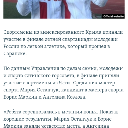
ПРИСОЕДИНЯЙТЕСЬ!
ПОБЕДИТЕЛЕЙ НЕ СУДЯТ?
КРЫМ.НЕПОКОРЕННЫЙ
ELIFBE
Спортсмены из аннексированного Крыма приняли
УКРАИНСКАЯ ПРОБЛЕМА КРЫМА
участие в финале летней спартакиады молодежи
Все сайты RFE/RL
России по легкой атлетике, который прошел в
Саранске.
По данным Управления по делам семьи, молодежи
и спорта ялтинского горсовета, в финале приняли
участие спортсмены из Ялты. Среди них мастер
спорта Мария Остапчук, кандидат в мастера спорта
Борис Маркин и Ангелина Козлова.
«Ребята соревновались в метании копья. Показав
хорошие результаты, Мария Остапчук и Борис
Маркин заняли четвертые места, а Ангелина