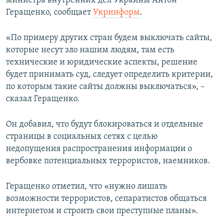
министра внутренних дел Украины Антон
ПРИСОЕДИНЯЙТЕСЬ!
ПОБЕДИТЕЛЕЙ НЕ СУДЯТ?
Геращенко, сообщает
Укринформ
.
КРЫМ.НЕПОКОРЕННЫЙ
«По примеру других стран будем выключать сайты,
ELIFBE
которые несут зло нашим людям, там есть
технические и юридические аспекты, решение
УКРАИНСКАЯ ПРОБЛЕМА КРЫМА
будет принимать суд, следует определить критерии,
Все сайты RFE/RL
по которым такие сайты должны выключаться», –
сказал Геращенко.
Он добавил, что будут блокироваться и отдельные
страницы в социальных сетях с целью
недопущения распространения информации о
вербовке потенциальных террористов, наемников.
Геращенко отметил, что «нужно лишать
возможности террористов, сепаратистов общаться
интернетом и строить свои преступные планы».