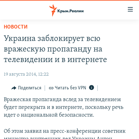
Доступность
ссылки
Вернуться
НОВОСТИ
к
НОВОСТИ
Украина заблокирует всю
основному
СПЕЦПРОЕКТЫ
содержанию
вражескую пропаганду на
ВОДА
Вернутся
ГРУЗ 200
телевидении и в интернете
к
ИСТОРИЯ
КАРТА ВОЕННЫХ ОБЪЕКТОВ КРЫМА
главной
19 августа 2014, 12:22
ЕЩЕ
11 ЛЕТ ОККУПАЦИИ КРЫМА. 11 ИСТОРИЙ СОПРОТИВЛЕНИЯ
навигации
Вернутся
Поделиться
Читать без VPN
РАДІО СВОБОДА
ИНТЕРАКТИВ
к
Вражеская пропаганда вслед за телевидением
КАК ОБОЙТИ БЛОКИРОВКУ
ИНФОГРАФИКА
поиску
будет перекрыта и в интернете, поскольку речь
ТЕЛЕПРОЕКТ КРЫМ.РЕАЛИИ
идет о национальной безопасности.
Українською
СОВЕТЫ ПРАВОЗАЩИТНИКОВ
Qırımtatar
Об этом заявил на пресс-конференции советник
ПРОПАВШИЕ БЕЗ ВЕСТИ