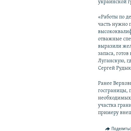
украинской г
«Работы по д
часть нужно 
высококвалиф
отважные спе
выразили жел
запаса, гото
Луганскую, гд
Сергей Рудык
Ранее Верхов
госграницы, 
необходимых 
участка гран
примеру внеш
Поделить