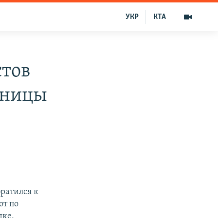
УКР
КТА
стов
аницы
братился к
от по
дке.