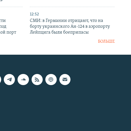
р»
12:52
сти
СМИ: в Германии отрицают, что на
под
борту украинского Ан-124 в аэропорту
кой порт
Лейпцига были боеприпасы
БОЛЬШЕ