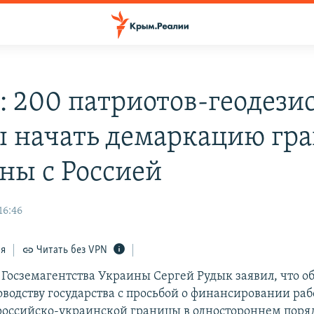
: 200 патриотов-геодези
ы начать демаркацию гр
ны с Россией
16:46
ся
Читать без VPN
 Госземагентства Украины Сергей Рудык заявил, что о
водству государства с просьбой о финансировании раб
оссийско-украинской границы в одностороннем поря