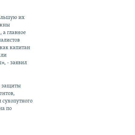
большую их
ужны
 а главное
иалистов
 как капитан
или
», - заявил
и защиты
ентов,
 сухопутного
на по