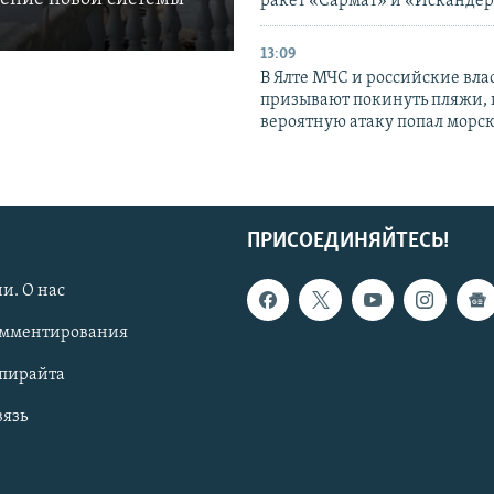
ракет «Сармат» и «Исканде
13:09
В Ялте МЧС и российские вла
призывают покинуть пляжи, 
вероятную атаку попал морс
ПРИСОЕДИНЯЙТЕСЬ!
и. О нас
омментирования
опирайта
вязь