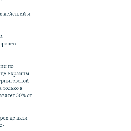
ых действий и
на
процесс
сии по
ице Украины
Черниговской
 только в
авляет 50% от
рех до пяти
о-