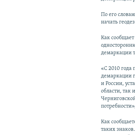
ПОБЕДИТЕЛЕЙ НЕ СУДЯТ?
КРЫМ.НЕПОКОРЕННЫЙ
По его словам
начать геоде
ELIFBE
УКРАИНСКАЯ ПРОБЛЕМА КРЫМА
Как сообщает
односторонню
демаркации т
«С 2010 года
демаркации г
и России, ус
области, так 
Черниговской
потребности»,
Как сообщает
таких знаков