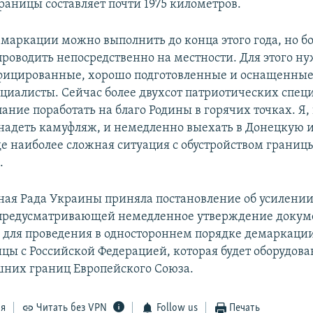
раницы составляет почти 1975 километров.
емаркации можно выполнить до конца этого года, но 
проводить непосредственно на местности. Для этого н
ицированные, хорошо подготовленные и оснащенные,
циалисты. Сейчас более двухсот патриотических спец
ание поработать на благо Родины в горячих точках. Я,
в надеть камуфляж, и немедленно выехать в Донецкую 
е наиболее сложная ситуация с обустройством границы
.
ная Рада Украины приняла постановление об усилени
предусматривающей немедленное утверждение докум
для проведения в одностороннем порядке демаркации
ицы с Российской Федерацией, которая будет оборудова
них границ Европейского Союза.
ся
Читать без VPN
Follow us
Печать