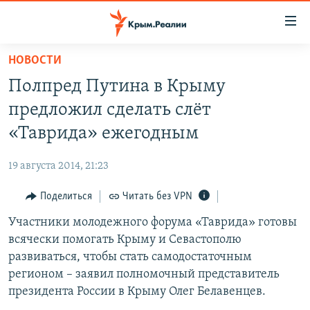
Доступность
ссылки
Вернуться
НОВОСТИ
к
НОВОСТИ
Полпред Путина в Крыму
основному
СПЕЦПРОЕКТЫ
содержанию
предложил сделать слёт
ВОДА
Вернутся
ГРУЗ 200
«Таврида» ежегодным
к
ИСТОРИЯ
КАРТА ВОЕННЫХ ОБЪЕКТОВ КРЫМА
главной
19 августа 2014, 21:23
ЕЩЕ
11 ЛЕТ ОККУПАЦИИ КРЫМА. 11 ИСТОРИЙ СОПРОТИВЛЕНИЯ
навигации
Вернутся
Поделиться
Читать без VPN
РАДІО СВОБОДА
ИНТЕРАКТИВ
к
Участники молодежного форума «Таврида» готовы
КАК ОБОЙТИ БЛОКИРОВКУ
ИНФОГРАФИКА
поиску
всячески помогать Крыму и Севастополю
ТЕЛЕПРОЕКТ КРЫМ.РЕАЛИИ
развиваться, чтобы стать самодостаточным
Українською
регионом – заявил полномочный представитель
СОВЕТЫ ПРАВОЗАЩИТНИКОВ
Qırımtatar
президента России в Крыму Олег Белавенцев.
ПРОПАВШИЕ БЕЗ ВЕСТИ