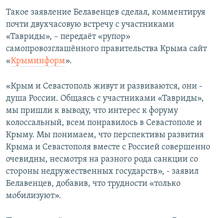
ПРИСОЕДИНЯЙТЕСЬ!
ПОБЕДИТЕЛЕЙ НЕ СУДЯТ?
Такое заявление Белавенцев сделал, комментируя
почти двухчасовую встречу с участниками
КРЫМ.НЕПОКОРЕННЫЙ
«Тавриды», – передаёт «рупор»
ELIFBE
самопровозглашённого правительства Крыма сайт
«
Крыминформ
».
УКРАИНСКАЯ ПРОБЛЕМА КРЫМА
Все сайты RFE/RL
«Крым и Севастополь живут и развиваются, они -
душа России. Общаясь с участниками «Тавриды»,
мы пришли к выводу, что интерес к форуму
колоссальный, всем понравилось в Севастополе и
Крыму. Мы понимаем, что перспективы развития
Крыма и Севастополя вместе с Россией совершенно
очевидны, несмотря на разного рода санкции со
стороны недружественных государств», - заявил
Белавенцев, добавив, что трудности «только
мобилизуют».