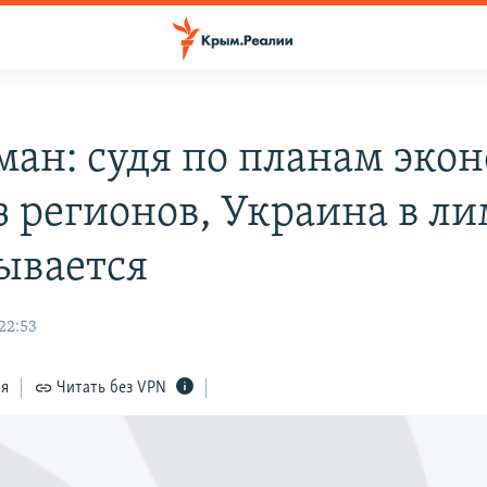
ман: судя по планам эко
из регионов, Украина в л
ывается
 22:53
ся
Читать без VPN