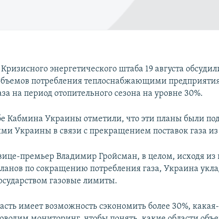
 Кризисного энергетического штаба 19 августа обсуди
объемов потребления теплоснабжающими предприяти
за на период отопительного сезона на уровне 30%.
бе Кабмина Украины отметили, что эти планы были по
ями Украины в связи с прекращением поставок газа из
вице-премьер Владимир Гройсман, в целом, исходя из
планов по сокращению потребления газа, Украина укла
осударством газовые лимиты.
ласть имеет возможность сэкономить более 30%, какая-
оводим мониторинг, чтобы понять, какие области объ