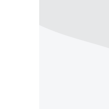
ПОБЕДИТЕЛЕЙ НЕ СУДЯТ?
КРЫМ.НЕПОКОРЕННЫЙ
ELIFBE
УКРАИНСКАЯ ПРОБЛЕМА КРЫМА