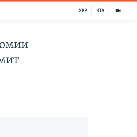
УКР
КТА
номии
имит