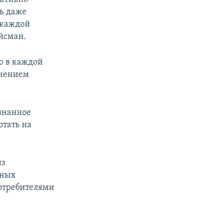
ть даже
 каждой
ойсман.
ю в каждой
лнением
ознанное
отать на
из
сных
потребителями