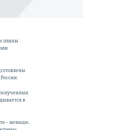
ли планы
ями
дготовлены
 России.
 полученных
дывается в
то - меньше.
ективно