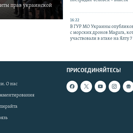
пострадал человек – власти
щиты прав украинской
16:22
В ГУР МО Украины опублико
с морских дронов Magura, ко
участвовали в атаке на Ялту 7
ПРИСОЕДИНЯЙТЕСЬ!
и. О нас
омментирования
опирайта
вязь