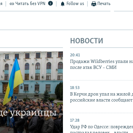
ся
Читать без VPN
Follow us
Печать
НОВОСТИ
20:41
Продажи Wildberries упали н
после атак ВСУ – СМИ
18:53
В Керчи дрон упал на жилой 
российские власти сообщают
где украинцы
17:28
Удар РФ по Одессе: поврежде