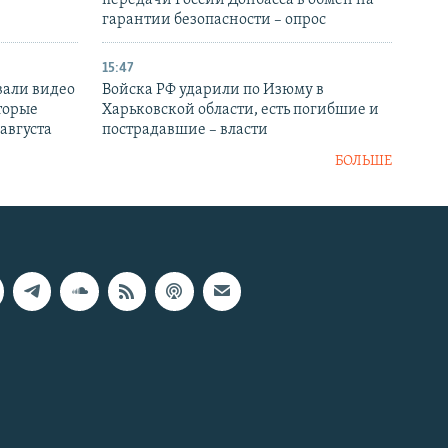
передачи России Донбасса в обмен на
гарантии безопасности – опрос
15:47
вали видео
Войска РФ ударили по Изюму в
торые
Харьковской области, есть погибшие и
 августа
пострадавшие – власти
БОЛЬШЕ