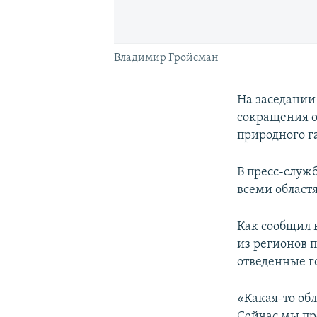
Владимир Гройсман
На заседании
сокращения 
природного га
В пресс-служ
всеми област
Как сообщил 
из регионов 
отведенные г
«Какая-то об
Сейчас мы пр