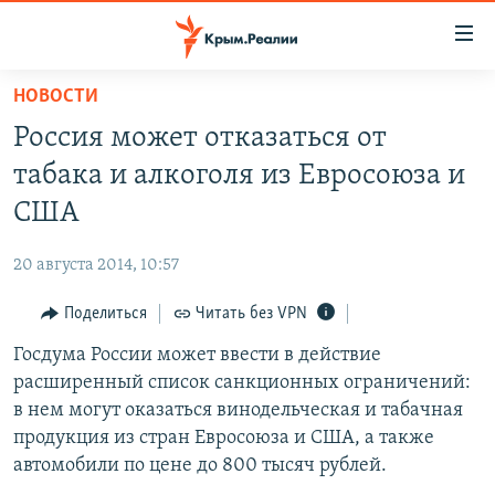
Доступность
ссылки
Вернуться
НОВОСТИ
к
НОВОСТИ
Россия может отказаться от
основному
СПЕЦПРОЕКТЫ
содержанию
табака и алкоголя из Евросоюза и
ВОДА
Вернутся
ГРУЗ 200
США
к
ИСТОРИЯ
КАРТА ВОЕННЫХ ОБЪЕКТОВ КРЫМА
главной
20 августа 2014, 10:57
ЕЩЕ
11 ЛЕТ ОККУПАЦИИ КРЫМА. 11 ИСТОРИЙ СОПРОТИВЛЕНИЯ
навигации
Вернутся
Поделиться
Читать без VPN
РАДІО СВОБОДА
ИНТЕРАКТИВ
к
Госдума России может ввести в действие
КАК ОБОЙТИ БЛОКИРОВКУ
ИНФОГРАФИКА
поиску
расширенный список санкционных ограничений:
ТЕЛЕПРОЕКТ КРЫМ.РЕАЛИИ
в нем могут оказаться винодельческая и табачная
Українською
продукция из стран Евросоюза и США, а также
СОВЕТЫ ПРАВОЗАЩИТНИКОВ
Qırımtatar
автомобили по цене до 800 тысяч рублей.
ПРОПАВШИЕ БЕЗ ВЕСТИ