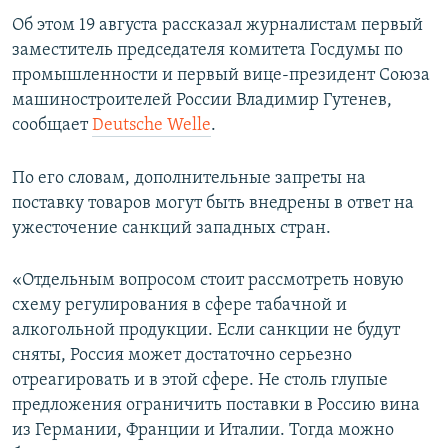
ПРИСОЕДИНЯЙТЕСЬ!
ПОБЕДИТЕЛЕЙ НЕ СУДЯТ?
Об этом 19 августа рассказал журналистам первый
заместитель председателя комитета Госдумы по
КРЫМ.НЕПОКОРЕННЫЙ
промышленности и первый вице-президент Союза
ELIFBE
машиностроителей России Владимир Гутенев,
сообщает
Deutsche Welle
.
УКРАИНСКАЯ ПРОБЛЕМА КРЫМА
Все сайты RFE/RL
По его словам, дополнительные запреты на
поставку товаров могут быть внедрены в ответ на
ужесточение санкций западных стран.
«Отдельным вопросом стоит рассмотреть новую
схему регулирования в сфере табачной и
алкогольной продукции. Если санкции не будут
сняты, Россия может достаточно серьезно
отреагировать и в этой сфере. Не столь глупые
предложения ограничить поставки в Россию вина
из Германии, Франции и Италии. Тогда можно