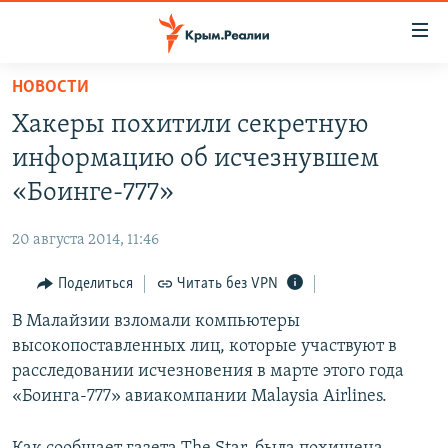
Доступность
ссылки
Вернуться
НОВОСТИ
к
НОВОСТИ
Хакеры похитили секретную
основному
СПЕЦПРОЕКТЫ
содержанию
информацию об исчезнувшем
ВОДА
Вернутся
ГРУЗ 200
«Боинге-777»
к
ИСТОРИЯ
КАРТА ВОЕННЫХ ОБЪЕКТОВ КРЫМА
главной
20 августа 2014, 11:46
ЕЩЕ
11 ЛЕТ ОККУПАЦИИ КРЫМА. 11 ИСТОРИЙ СОПРОТИВЛЕНИЯ
навигации
Вернутся
Поделиться
Читать без VPN
РАДІО СВОБОДА
ИНТЕРАКТИВ
к
В Малайзии взломали компьютеры
КАК ОБОЙТИ БЛОКИРОВКУ
ИНФОГРАФИКА
поиску
высокопоставленных лиц, которые участвуют в
ТЕЛЕПРОЕКТ КРЫМ.РЕАЛИИ
расследовании исчезновения в марте этого года
Українською
«Боинга-777» авиакомпании Malaysia Airlines.
СОВЕТЫ ПРАВОЗАЩИТНИКОВ
Qırımtatar
ПРОПАВШИЕ БЕЗ ВЕСТИ