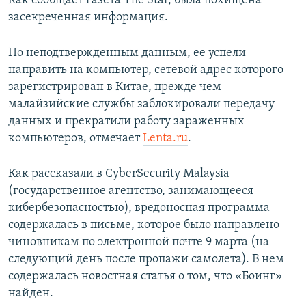
Как сообщает газета The Star, была похищена
ПРИСОЕДИНЯЙТЕСЬ!
ПОБЕДИТЕЛЕЙ НЕ СУДЯТ?
засекреченная информация.
КРЫМ.НЕПОКОРЕННЫЙ
По неподтвержденным данным, ее успели
ELIFBE
направить на компьютер, сетевой адрес которого
зарегистрирован в Китае, прежде чем
УКРАИНСКАЯ ПРОБЛЕМА КРЫМА
малайзийские службы заблокировали передачу
Все сайты RFE/RL
данных и прекратили работу зараженных
компьютеров, отмечает
Lenta.ru
.
Как рассказали в CyberSecurity Malaysia
(государственное агентство, занимающееся
кибербезопасностью), вредоносная программа
содержалась в письме, которое было направлено
чиновникам по электронной почте 9 марта (на
следующий день после пропажи самолета). В нем
содержалась новостная статья о том, что «Боинг»
найден.