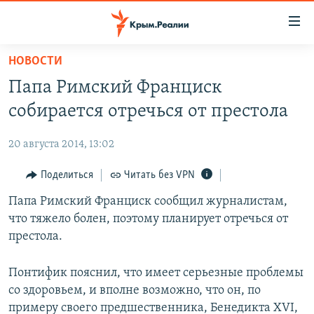
Доступность
ссылки
Вернуться
НОВОСТИ
к
НОВОСТИ
Папа Римский Франциск
основному
СПЕЦПРОЕКТЫ
содержанию
собирается отречься от престола
ВОДА
Вернутся
ГРУЗ 200
к
20 августа 2014, 13:02
ИСТОРИЯ
КАРТА ВОЕННЫХ ОБЪЕКТОВ КРЫМА
главной
ЕЩЕ
Поделиться
Читать без VPN
11 ЛЕТ ОККУПАЦИИ КРЫМА. 11 ИСТОРИЙ СОПРОТИВЛЕНИЯ
навигации
Вернутся
РАДІО СВОБОДА
Папа Римский Франциск сообщил журналистам,
ИНТЕРАКТИВ
к
что тяжело болен, поэтому планирует отречься от
КАК ОБОЙТИ БЛОКИРОВКУ
ИНФОГРАФИКА
поиску
престола.
ТЕЛЕПРОЕКТ КРЫМ.РЕАЛИИ
Українською
Понтифик пояснил, что имеет серьезные проблемы
СОВЕТЫ ПРАВОЗАЩИТНИКОВ
Qırımtatar
со здоровьем, и вполне возможно, что он, по
ПРОПАВШИЕ БЕЗ ВЕСТИ
примеру своего предшественника, Бенедикта XVI,