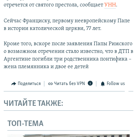
отречется от святого престола, сообщает
УНН
.
ПРИСОЕДИНЯЙТЕСЬ!
ПОБЕДИТЕЛЕЙ НЕ СУДЯТ?
КРЫМ.НЕПОКОРЕННЫЙ
Сейчас Франциску, первому неевропейскому Папе
ELIFBE
в истории католической церкви, 77 лет.
УКРАИНСКАЯ ПРОБЛЕМА КРЫМА
Кроме того, вскоре после заявления Папы Римского
Все сайты RFE/RL
о возможном отречении стало известно, что в ДТП в
Аргентине погибли три родственника понтифика –
жена племянника и двое ее детей
Поделиться
Читать без VPN
Follow us
ЧИТАЙТЕ ТАКЖЕ:
ТОП-ТЕМА