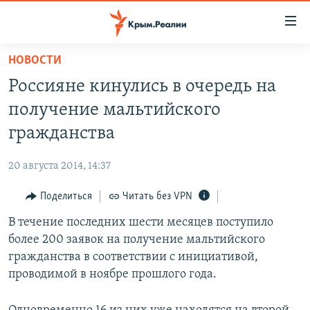
Доступность
ссылки
Вернуться
НОВОСТИ
к
НОВОСТИ
Россияне кинулись в очередь на
основному
СПЕЦПРОЕКТЫ
содержанию
получение мальтийского
ВОДА
Вернутся
ГРУЗ 200
гражданства
к
ИСТОРИЯ
КАРТА ВОЕННЫХ ОБЪЕКТОВ КРЫМА
главной
20 августа 2014, 14:37
ЕЩЕ
11 ЛЕТ ОККУПАЦИИ КРЫМА. 11 ИСТОРИЙ СОПРОТИВЛЕНИЯ
навигации
Вернутся
Поделиться
Читать без VPN
РАДІО СВОБОДА
ИНТЕРАКТИВ
к
В течение последних шести месяцев поступило
КАК ОБОЙТИ БЛОКИРОВКУ
ИНФОГРАФИКА
поиску
более 200 заявок на получение мальтийского
ТЕЛЕПРОЕКТ КРЫМ.РЕАЛИИ
гражданства в соответствии с инициативой,
Українською
проводимой в ноябре прошлого года.
СОВЕТЫ ПРАВОЗАЩИТНИКОВ
Qırımtatar
ПРОПАВШИЕ БЕЗ ВЕСТИ