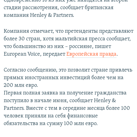
Одновременно 16 из них уже находятся на второй
ПРИСОЕДИНЯЙТЕСЬ!
ПОБЕДИТЕЛЕЙ НЕ СУДЯТ?
стадии рассмотрения, сообщает британская
компания Henley & Partners.
КРЫМ.НЕПОКОРЕННЫЙ
ELIFBE
Компания отмечает, что претенденты представляют
более 30 стран, хотя мальтийская пресса сообщает,
УКРАИНСКАЯ ПРОБЛЕМА КРЫМА
что большинство из них – россияне, пишет
Все сайты RFE/RL
European Voice, передает
Европейская правда
.
Согласно сообщению, это позволит стране привлечь
прямых иностранных инвестиций более чем на
200 млн евро.
Первая полная заявка на получение гражданства
поступило в начале июня, сообщает Henley &
Partners. Вместе с тем в середине месяца более 100
человек приняли на себя финансовые
обязательства на сумму 100 млн евро.