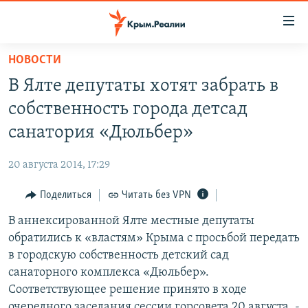
Доступность
ссылки
Вернуться
НОВОСТИ
к
НОВОСТИ
В Ялте депутаты хотят забрать в
основному
СПЕЦПРОЕКТЫ
содержанию
собственность города детсад
ВОДА
Вернутся
ГРУЗ 200
санатория «Дюльбер»
к
ИСТОРИЯ
КАРТА ВОЕННЫХ ОБЪЕКТОВ КРЫМА
главной
20 августа 2014, 17:29
ЕЩЕ
11 ЛЕТ ОККУПАЦИИ КРЫМА. 11 ИСТОРИЙ СОПРОТИВЛЕНИЯ
навигации
Вернутся
Поделиться
Читать без VPN
РАДІО СВОБОДА
ИНТЕРАКТИВ
к
В аннексированной Ялте местные депутаты
КАК ОБОЙТИ БЛОКИРОВКУ
ИНФОГРАФИКА
поиску
обратились к «властям» Крыма с просьбой передать
ТЕЛЕПРОЕКТ КРЫМ.РЕАЛИИ
в городскую собственность детский сад
Українською
санаторного комплекса «Дюльбер».
СОВЕТЫ ПРАВОЗАЩИТНИКОВ
Qırımtatar
Соответствующее решение принято в ходе
ПРОПАВШИЕ БЕЗ ВЕСТИ
очередного заседания сессии горсовета 20 августа, -