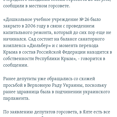
ПРИСОЕДИНЯЙТЕСЬ!
ПОБЕДИТЕЛЕЙ НЕ СУДЯТ?
сообщили в местном горсовете.
КРЫМ.НЕПОКОРЕННЫЙ
«Дошкольное учебное учреждение № 26 было
ELIFBE
закрыто в 2006 году в связи с проведением
капитального ремонта, который до сих пор еще не
УКРАИНСКАЯ ПРОБЛЕМА КРЫМА
начинался. Сад состоит на балансе санаторного
Все сайты RFE/RL
комплекса «Дюльбер» и с момента перехода
Крыма в состав Российской Федерации находится в
собственности Республики Крым», - говорится в
сообщении.
Ранее депутаты уже обращались со схожей
просьбой в Верховную Раду Украины, поскольку
ранее здравница была в подчинении украинского
парламента.
По заявлению депутатов горсовета, в Ялте есть все