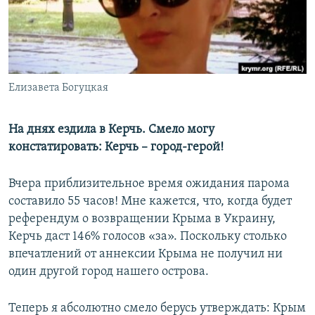
ПРИСОЕДИНЯЙТЕСЬ!
ПОБЕДИТЕЛЕЙ НЕ СУДЯТ?
КРЫМ.НЕПОКОРЕННЫЙ
ELIFBE
Елизавета Богуцкая
УКРАИНСКАЯ ПРОБЛЕМА КРЫМА
Все сайты RFE/RL
На днях ездила в Керчь. Смело могу
констатировать: Керчь – город-герой!
Вчера приблизительное время ожидания парома
составило 55 часов! Мне кажется, что, когда будет
референдум о возвращении Крыма в Украину,
Керчь даст 146% голосов «за». Поскольку столько
впечатлений от аннексии Крыма не получил ни
один другой город нашего острова.
Теперь я абсолютно смело берусь утверждать: Крым