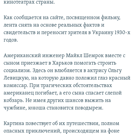
кинотеатрах страны.
ПРИСОЕДИНЯЙТЕСЬ!
ПОБЕДИТЕЛЕЙ НЕ СУДЯТ?
КРЫМ.НЕПОКОРЕННЫЙ
Как сообщается на сайте, посвященном фильму,
лента снята на основе реальных фактов и
ELIFBE
свидетельств и переносит зрителя в Украину 1930-х
УКРАИНСКАЯ ПРОБЛЕМА КРЫМА
годов.
Все сайты RFE/RL
Американский инженер Майкл Шемрок вместе с
сыном приезжает в Харьков помогать строить
социализм. Здесь он влюбляется в актрису Ольгу
Левицкую, на которую давно положил глаз красный
комиссар. При трагических обстоятельствах
американец погибает, а его сына спасает слепой
кобзарь. Не имея других шансов выжить на
чужбине, юноша становится поводырем.
Картина повествует об их путешествии, полном
опасных приключений, происходящем на фоне