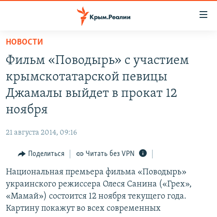
Доступность
ссылки
Вернуться
НОВОСТИ
к
НОВОСТИ
Фильм «Поводырь» с участием
основному
СПЕЦПРОЕКТЫ
содержанию
крымскотатарской певицы
ВОДА
Вернутся
ГРУЗ 200
Джамалы выйдет в прокат 12
к
ИСТОРИЯ
КАРТА ВОЕННЫХ ОБЪЕКТОВ КРЫМА
ноября
главной
ЕЩЕ
11 ЛЕТ ОККУПАЦИИ КРЫМА. 11 ИСТОРИЙ СОПРОТИВЛЕНИЯ
навигации
21 августа 2014, 09:16
Вернутся
РАДІО СВОБОДА
ИНТЕРАКТИВ
к
Поделиться
Читать без VPN
КАК ОБОЙТИ БЛОКИРОВКУ
ИНФОГРАФИКА
поиску
Национальная премьера фильма «Поводырь»
ТЕЛЕПРОЕКТ КРЫМ.РЕАЛИИ
Українською
украинского режиссера Олеся Санина («Грех»,
СОВЕТЫ ПРАВОЗАЩИТНИКОВ
«Мамай») состоится 12 ноября текущего года.
Qırımtatar
Картину покажут во всех современных
ПРОПАВШИЕ БЕЗ ВЕСТИ